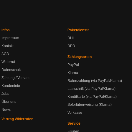
Infos
Paketdienste
Impressum
DHL
Kontakt
DPD
AGB
Zahlungsarten
Widerruf
PayPal
Datenschutz
Klarna
Zahlung / Versand
Ratenzahlung (via PayPal/Klarna)
Kundeninfo
Lastschrift (via PayPal/Klarna)
Jobs
Kreditkarte (via PayPal/Klarna)
Über uns
Sofortüberweisung (Klarna)
News
Vorkasse
Vertrag Widerrufen
Service
Filialen