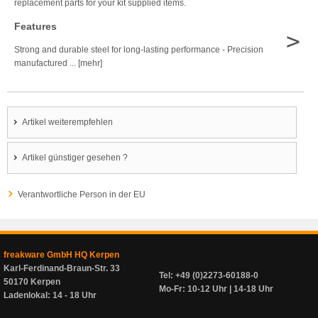
replacement parts for your kit supplied items.
Features
>
Strong and durable steel for long-lasting performance - Precision
manufactured ... [mehr]
Artikel weiterempfehlen
Artikel günstiger gesehen ?
Verantwortliche Person in der EU
freakware GmbH HQ Kerpen
Karl-Ferdinand-Braun-Str. 33
Tel: +49 (0)2273-60188-0
50170 Kerpen
Mo-Fr: 10-12 Uhr | 14-18 Uhr
Ladenlokal: 14 - 18 Uhr