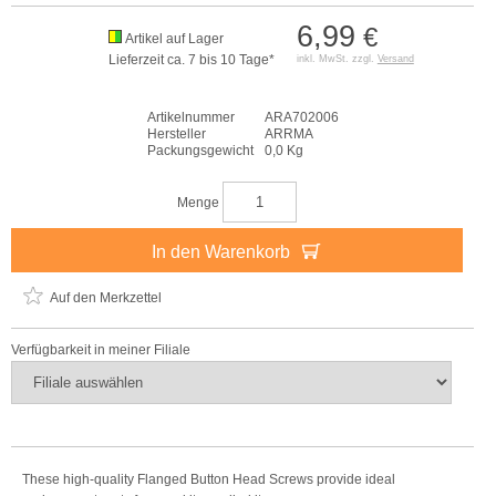
6,99
€
Artikel auf Lager
Lieferzeit ca. 7 bis 10 Tage*
inkl. MwSt. zzgl.
Versand
Artikelnummer
ARA702006
Hersteller
ARRMA
Packungsgewicht
0,0 Kg
Menge
In den Warenkorb
Auf den Merkzettel
Verfügbarkeit in meiner Filiale
These high-quality Flanged Button Head Screws provide ideal