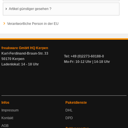
Artikel günstiger gesehen ?
Verantwortliche Person in der EU
freakware GmbH HQ Kerpen
Karl-Ferdinand-Braun-Str. 33
Tel: +49 (0)2273-60188-0
50170 Kerpen
Mo-Fr: 10-12 Uhr | 14-18 Uhr
Ladenlokal: 14 - 18 Uhr
Infos
Paketdienste
Impressum
DHL
Kontakt
DPD
AGB