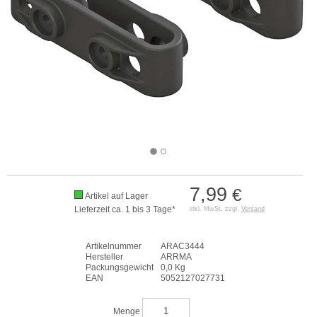
7,99
€
Artikel auf Lager
Lieferzeit ca. 1 bis 3 Tage*
inkl. MwSt. zzgl.
Versand
Artikelnummer
ARAC3444
Hersteller
ARRMA
Packungsgewicht
0,0 Kg
EAN
5052127027731
Menge