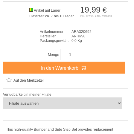
19,99
€
Artikel auf Lager
Lieferzeit ca. 7 bis 10 Tage*
inkl. MwSt. zzgl.
Versand
Artikelnummer
ARA320692
Hersteller
ARRMA
Packungsgewicht
0,0 Kg
Menge
In den Warenkorb
Auf den Merkzettel
Verfügbarkeit in meiner Filiale
This high-quality Bumper and Side Step Set provides replacement