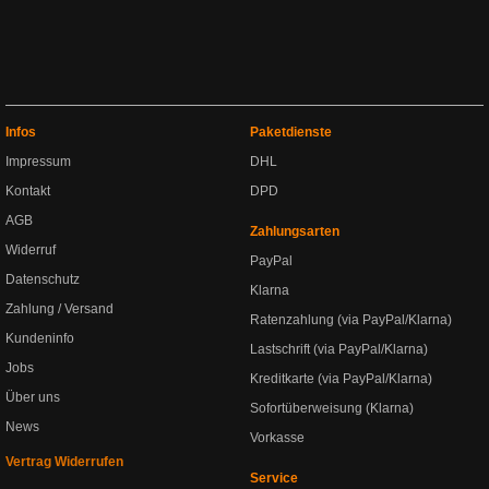
Infos
Paketdienste
Impressum
DHL
Kontakt
DPD
AGB
Zahlungsarten
Widerruf
PayPal
Datenschutz
Klarna
Zahlung / Versand
Ratenzahlung (via PayPal/Klarna)
Kundeninfo
Lastschrift (via PayPal/Klarna)
Jobs
Kreditkarte (via PayPal/Klarna)
Über uns
Sofortüberweisung (Klarna)
News
Vorkasse
Vertrag Widerrufen
Service