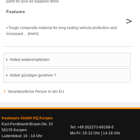
parts for your kit supplied items.
Features
>
• Tough composite material for long-lasting vehicle protection and
increased ... [mehr]
Artikel weiterempfehlen
Artikel günstiger gesehen ?
Verantwortliche Person in der EU
freakware GmbH HQ Kerpen
Karl-Ferdinand-Braun-Str. 33
Tel: +49 (0)2273-60188-0
50170 Kerpen
Mo-Fr: 10-12 Uhr | 14-18 Uhr
Ladenlokal: 10 - 14 Uhr