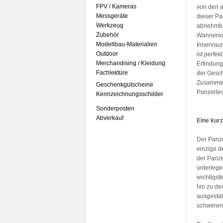
FPV / Kameras
von den 
Messgeräte
dieser Pa
Werkzeug
abnehmba
Zubehör
Wannenobe
Modellbau-Materialien
Innenraum
Outdoor
ist perfe
Merchandising / Kleidung
Erfindung
Fachlektüre
der Gesch
Zusammenb
Geschenkgutscheine
Panzertec
Kennzeichnungsschilder
Sonderposten
Abverkauf
Eine kur
Der Panze
einzige d
der Panze
unterlege
wichtigst
hin zu de
ausgestat
schweren 