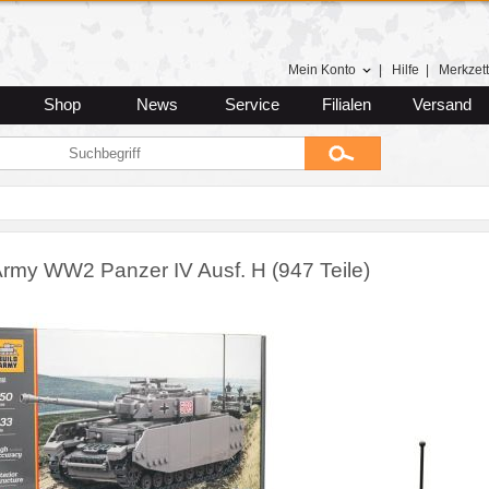
Mein Konto
|
Hilfe
|
Merkzett
Shop
News
Service
Filialen
Versand
Army WW2 Panzer IV Ausf. H (947 Teile)