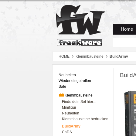
Zum Hauptmenue
Zum Seiteninhalt
Zum Warenkob
Home
HOME
Klemmbausteine
BuildArmy
Build
Neuheiten
Wieder eingetroffen
Sale
Klemmbausteine
Finde dein Set hier...
Minifigur
Neuheiten
Klemmbausteine bedrucken
BuildArmy
CaDA