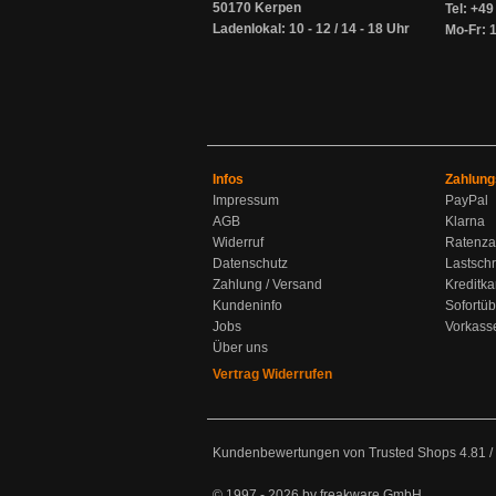
50170 Kerpen
Tel: +4
Ladenlokal: 10 - 12 / 14 - 18 Uhr
Mo-Fr: 1
Infos
Zahlung
Impressum
PayPal
AGB
Klarna
Widerruf
Ratenza
Datenschutz
Lastschr
Zahlung / Versand
Kreditka
Kundeninfo
Sofortü
Jobs
Vorkass
Über uns
Vertrag Widerrufen
Kundenbewertungen von Trusted Shops
4.81
/
© 1997 - 2026 by freakware GmbH