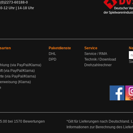
9 (0)2273-60188-0
0-12 Uhr | 14-18 Uhr
sarten
Paketdienste
Service
Ne
DHL
Service / RMA
DPD
Technik / Download
Si
hlung (via PayPal/Klarna)
Drehzahlrechner
ift (via PayPal/Klarna)
rte (via PayPal/Klarna)
berweisung (Klarna)
e
5.00
bei
1570
Bewertungen
*Gilt für Lieferungen nach Deutschland. 
Informationen zur Berechnung des Liefer