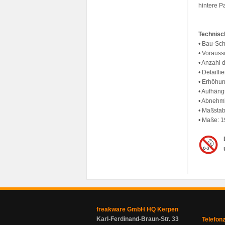
hintere 
Technisc
• Bau-Sch
• Voraussi
• Anzahl 
• Detaill
• Erhöhu
• Aufhän
• Abnehm
• Maßstab
• Maße: 1
freakware GmbH HQ Kerpen
Karl-Ferdinand-Braun-Str. 33
Telefon