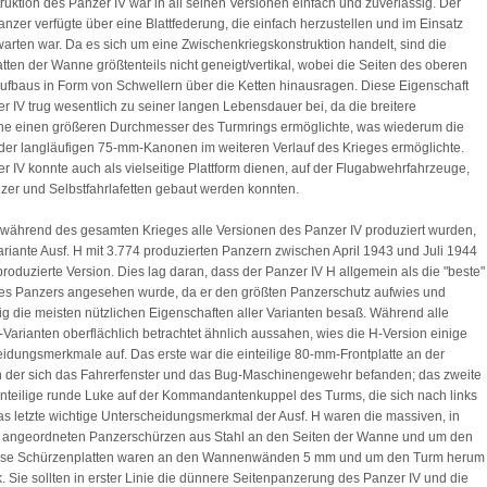
ruktion des Panzer IV war in all seinen Versionen einfach und zuverlässig. Der
Panzer verfügte über eine Blattfederung, die einfach herzustellen und im Einsatz
 warten war. Da es sich um eine Zwischenkriegskonstruktion handelt, sind die
tten der Wanne größtenteils nicht geneigt/vertikal, wobei die Seiten des oberen
baus in Form von Schwellern über die Ketten hinausragen. Diese Eigenschaft
r IV trug wesentlich zu seiner langen Lebensdauer bei, da die breitere
e einen größeren Durchmesser des Turmrings ermöglichte, was wiederum die
er langläufigen 75-mm-Kanonen im weiteren Verlauf des Krieges ermöglichte.
r IV konnte auch als vielseitige Plattform dienen, auf der Flugabwehrfahrzeuge,
er und Selbstfahrlafetten gebaut werden konnten.
ährend des gesamten Krieges alle Versionen des Panzer IV produziert wurden,
ariante Ausf. H mit 3.774 produzierten Panzern zwischen April 1943 und Juli 1944
produzierte Version. Dies lag daran, dass der Panzer IV H allgemein als die "beste"
es Panzers angesehen wurde, da er den größten Panzerschutz aufwies und
tig die meisten nützlichen Eigenschaften aller Varianten besaß. Während alle
-Varianten oberflächlich betrachtet ähnlich aussahen, wies die H-Version einige
idungsmerkmale auf. Das erste war die einteilige 80-mm-Frontplatte an der
 der sich das Fahrerfenster und das Bug-Maschinengewehr befanden; das zweite
inteilige runde Luke auf der Kommandantenkuppel des Turms, die sich nach links
das letzte wichtige Unterscheidungsmerkmal der Ausf. H waren die massiven, in
 angeordneten Panzerschürzen aus Stahl an den Seiten der Wanne und um den
ese Schürzenplatten waren an den Wannenwänden 5 mm und um den Turm herum
. Sie sollten in erster Linie die dünnere Seitenpanzerung des Panzer IV und die