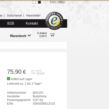
ENG
|
DEU
el
|
Gutscheine
|
Newsletter
B2B
Kontakt
0 Artikel
Warenkorb
0,00 €
75,90
€
inkl. MwSt.
zzgl.
Versand
Artikel auf Lager
Lieferzeit ca. 1 bis 3 Tage*
Artikelnummer
BA0161
Hersteller
BuildArmy
Packungsgewicht
0,87 Kg
EAN
5065008912019