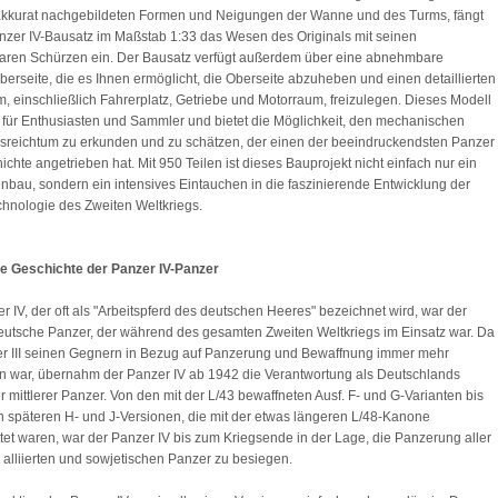
akkurat nachgebildeten Formen und Neigungen der Wanne und des Turms, fängt
nzer IV-Bausatz im Maßstab 1:33 das Wesen des Originals mit seinen
ren Schürzen ein. Der Bausatz verfügt außerdem über eine abnehmbare
rseite, die es Ihnen ermöglicht, die Oberseite abzuheben und einen detaillierten
, einschließlich Fahrerplatz, Getriebe und Motorraum, freizulegen. Dieses Modell
kt für Enthusiasten und Sammler und bietet die Möglichkeit, den mechanischen
sreichtum zu erkunden und zu schätzen, der einen der beeindruckendsten Panzer
ichte angetrieben hat. Mit 950 Teilen ist dieses Bauprojekt nicht einfach nur ein
au, sondern ein intensives Eintauchen in die faszinierende Entwicklung der
hnologie des Zweiten Weltkriegs.
ze Geschichte der Panzer IV-Panzer
r IV, der oft als "Arbeitspferd des deutschen Heeres" bezeichnet wird, war der
eutsche Panzer, der während des gesamten Zweiten Weltkriegs im Einsatz war. Da
r III seinen Gegnern in Bezug auf Panzerung und Bewaffnung immer mehr
n war, übernahm der Panzer IV ab 1942 die Verantwortung als Deutschlands
er mittlerer Panzer. Von den mit der L/43 bewaffneten Ausf. F- und G-Varianten bis
n späteren H- und J-Versionen, die mit der etwas längeren L/48-Kanone
tet waren, war der Panzer IV bis zum Kriegsende in der Lage, die Panzerung aller
alliierten und sowjetischen Panzer zu besiegen.