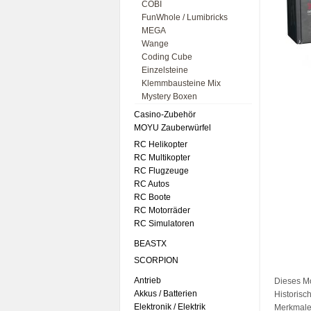
COBI
FunWhole / Lumibricks
MEGA
Wange
Coding Cube
Einzelsteine
Klemmbausteine Mix
Mystery Boxen
Casino-Zubehör
MOYU Zauberwürfel
RC Helikopter
RC Multikopter
RC Flugzeuge
RC Autos
RC Boote
RC Motorräder
RC Simulatoren
BEASTX
SCORPION
Antrieb
Dieses Mo
Akkus / Batterien
Historisc
Elektronik / Elektrik
Merkmale 