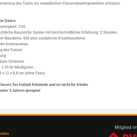
Panzerung des Turms vor sowjetischen Panzerabwehrgewehren schützen.
he Daten:
wierigkeit: 7/10
chtliche Bauzeit für Spieler mit durchschnittlicher Erfahrung: 3 Stunden.
der Bausteine: 935 plus zusätzliche Ersatzbausteine.
ierter Innenausbau
ng des Fasses
gung
bare Schürzen
 1:33 für Minifiguren.
9 x 11 x 8,8 cm (ohne Fass).
Dieses Set enthält Kleinteile und ist nicht für Kinder
unter 3 Jahren geeignet
zeiten