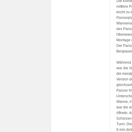
Die Konst
mittlere 
leicht zu
Panzerpla
Wannenauf
des Panze
Oberwann
Montage d
Der Panze
Bergepanz
Während w
war die V
die meist
Version d
gleichzei
Panzer IV
Untersche
Wanne, in
war die e
öffnete; 
Schürzen
Turm. Di
8 mm dick