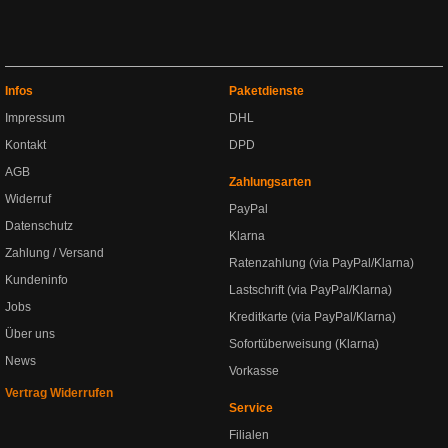
Infos
Paketdienste
Impressum
DHL
Kontakt
DPD
AGB
Zahlungsarten
Widerruf
PayPal
Datenschutz
Klarna
Zahlung / Versand
Ratenzahlung (via PayPal/Klarna)
Kundeninfo
Lastschrift (via PayPal/Klarna)
Jobs
Kreditkarte (via PayPal/Klarna)
Über uns
Sofortüberweisung (Klarna)
News
Vorkasse
Vertrag Widerrufen
Service
Filialen