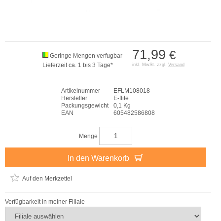
71,99
€
Geringe Mengen verfugbar
Lieferzeit ca. 1 bis 3 Tage*
inkl. MwSt. zzgl.
Versand
Artikelnummer
EFLM108018
Hersteller
E-flite
Packungsgewicht
0,1 Kg
EAN
605482586808
Menge
In den Warenkorb
Auf den Merkzettel
Verfügbarkeit in meiner Filiale