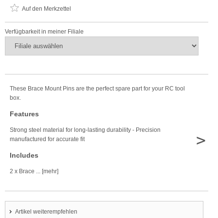
Auf den Merkzettel
Verfügbarkeit in meiner Filiale
These Brace Mount Pins are the perfect spare part for your RC tool
box.
Features
Strong steel material for long-lasting durability - Precision
>
manufactured for accurate fit
Includes
2 x Brace ... [mehr]
Artikel weiterempfehlen