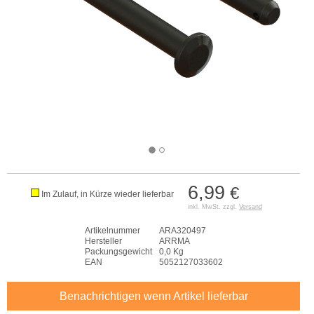
6,99
€
Im Zulauf, in Kürze wieder lieferbar
inkl. MwSt. zzgl.
Versand
Artikelnummer
ARA320497
Hersteller
ARRMA
Packungsgewicht
0,0 Kg
EAN
5052127033602
Benachrichtigen wenn Artikel lieferbar