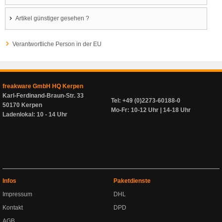
Artikel günstiger gesehen ?
Verantwortliche Person in der EU
freakware GmbH HQ Kerpen
Karl-Ferdinand-Braun-Str. 33
Tel: +49 (0)2273-60188-0
50170 Kerpen
Mo-Fr: 10-12 Uhr | 14-18 Uhr
Ladenlokal: 10 - 14 Uhr
Infos
Paketdienste
Impressum
DHL
Kontakt
DPD
AGB