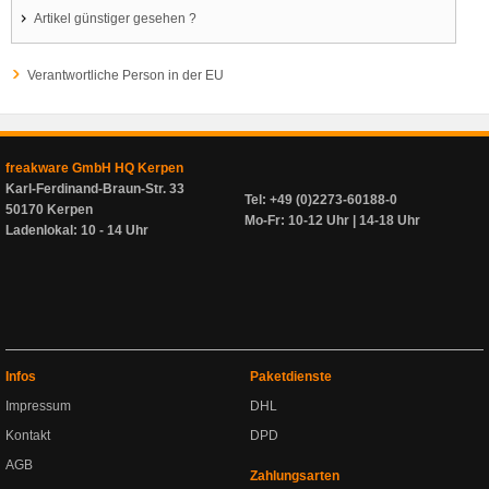
Artikel günstiger gesehen ?
Verantwortliche Person in der EU
freakware GmbH HQ Kerpen
Karl-Ferdinand-Braun-Str. 33
Tel: +49 (0)2273-60188-0
50170 Kerpen
Mo-Fr: 10-12 Uhr | 14-18 Uhr
Ladenlokal: 10 - 14 Uhr
Infos
Paketdienste
Impressum
DHL
Kontakt
DPD
AGB
Zahlungsarten