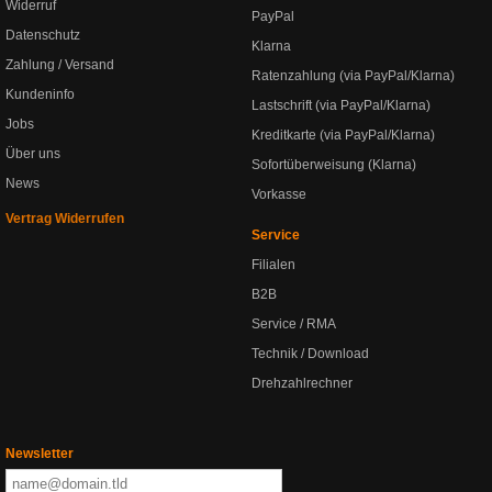
Widerruf
PayPal
Datenschutz
Klarna
Zahlung / Versand
Ratenzahlung (via PayPal/Klarna)
Kundeninfo
Lastschrift (via PayPal/Klarna)
Jobs
Kreditkarte (via PayPal/Klarna)
Über uns
Sofortüberweisung (Klarna)
News
Vorkasse
Vertrag Widerrufen
Service
Filialen
B2B
Service / RMA
Technik / Download
Drehzahlrechner
Newsletter