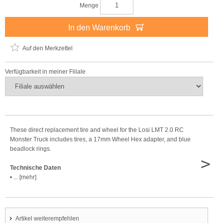
Menge
In den Warenkorb
Auf den Merkzettel
Verfügbarkeit in meiner Filiale
These direct replacement tire and wheel for the Losi LMT 2.0 RC
Monster Truck includes tires, a 17mm Wheel Hex adapter, and blue
beadlock rings.
>
Technische Daten
• ... [mehr]
Artikel weiterempfehlen