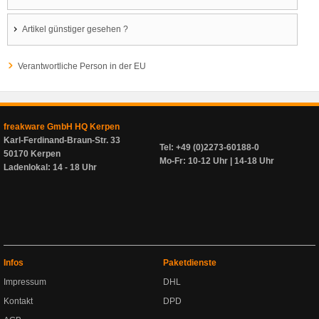
Artikel günstiger gesehen ?
Verantwortliche Person in der EU
freakware GmbH HQ Kerpen
Karl-Ferdinand-Braun-Str. 33
Tel: +49 (0)2273-60188-0
50170 Kerpen
Mo-Fr: 10-12 Uhr | 14-18 Uhr
Ladenlokal: 14 - 18 Uhr
Infos
Paketdienste
Impressum
DHL
Kontakt
DPD