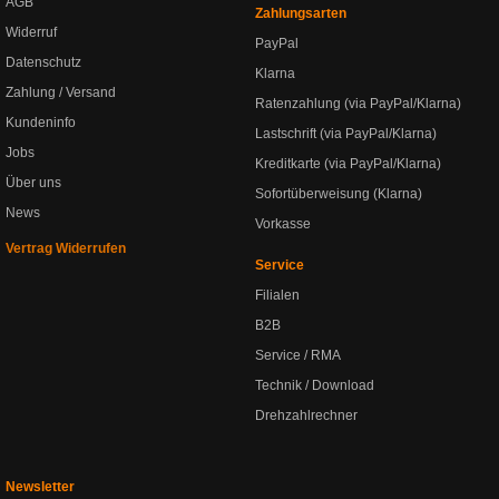
AGB
Zahlungsarten
Widerruf
PayPal
Datenschutz
Klarna
Zahlung / Versand
Ratenzahlung (via PayPal/Klarna)
Kundeninfo
Lastschrift (via PayPal/Klarna)
Jobs
Kreditkarte (via PayPal/Klarna)
Über uns
Sofortüberweisung (Klarna)
News
Vorkasse
Vertrag Widerrufen
Service
Filialen
B2B
Service / RMA
Technik / Download
Drehzahlrechner
Newsletter