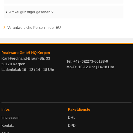
Artikel günstiger gesehen ?
Verantwortliche Person in der EU
freakware GmbH HQ Kerpen
Karl-Ferdinand-Braun-Str. 33
Tel: +49 (0)2273-60188-0
50170 Kerpen
Mo-Fr: 10-12 Uhr | 14-18 Uhr
Ladenlokal: 10 - 12 / 14 - 18 Uhr
Infos
Paketdienste
Impressum
DHL
Kontakt
DPD