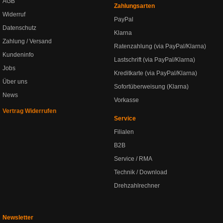
AGB
Zahlungsarten
Widerruf
PayPal
Datenschutz
Klarna
Zahlung / Versand
Ratenzahlung (via PayPal/Klarna)
Kundeninfo
Lastschrift (via PayPal/Klarna)
Jobs
Kreditkarte (via PayPal/Klarna)
Über uns
Sofortüberweisung (Klarna)
News
Vorkasse
Vertrag Widerrufen
Service
Filialen
B2B
Service / RMA
Technik / Download
Drehzahlrechner
Newsletter