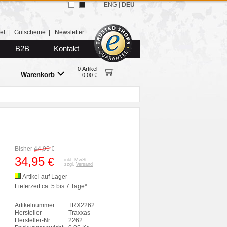
ENG
|
DEU
el
|
Gutscheine
|
Newsletter
B2B
Kontakt
0 Artikel
Warenkorb
0,00 €
Bisher
44,95
€
34,95
€
inkl. MwSt.
zzgl.
Versand
Artikel auf Lager
Lieferzeit ca. 5 bis 7 Tage*
Artikelnummer
TRX2262
Hersteller
Traxxas
Hersteller-Nr.
2262