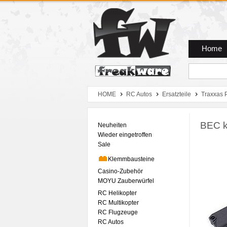
Zum Hauptmenue
Zum Seiteninhalt
Zum Warenkob
Home
HOME
RC Autos
Ersatzteile
Traxxas 
BEC k
Neuheiten
Wieder eingetroffen
Sale
Klemmbausteine
Casino-Zubehör
MOYU Zauberwürfel
RC Helikopter
RC Multikopter
RC Flugzeuge
RC Autos