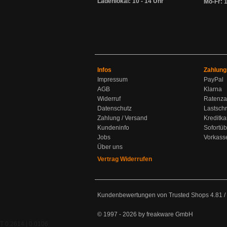
Ladenlokal: 10 - 14 Uhr
Mo-Fr: 1
Infos
Zahlung
Impressum
PayPal
AGB
Klarna
Widerruf
Ratenza
Datenschutz
Lastschr
Zahlung / Versand
Kreditka
Kundeninfo
Sofortü
Jobs
Vorkass
Über uns
Vertrag Widerrufen
Kundenbewertungen von Trusted Shops
4.81
/
© 1997 - 2026 by freakware GmbH
T 0.2614 | 0.0106