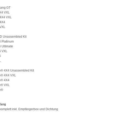
tang GT
X4 VXL
 4X4 VXL
 4X4
 VXL
D Unassembled Kit
4 Platinum
 Ultimate
4 VXL
4
L
® 4X4 Unassembled Kit
e® 4X4 VXL
e® 4X4
e® VXL
e®
fang
komplett inkl. Empfängerbox und Dichtung