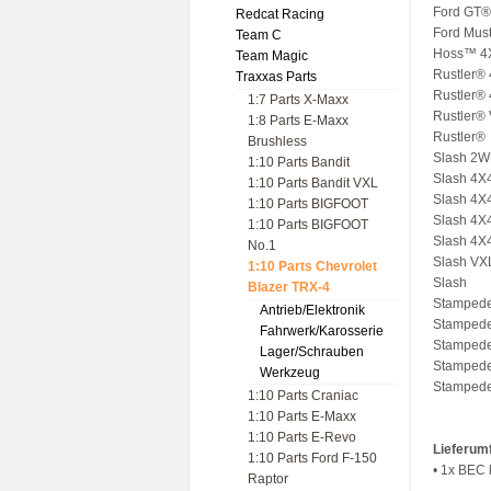
Ford GT®
Redcat Racing
Ford Mus
Team C
Hoss™ 4
Team Magic
Rustler®
Traxxas Parts
Rustler®
1:7 Parts X-Maxx
Rustler®
1:8 Parts E-Maxx
Rustler®
Brushless
Slash 2W
1:10 Parts Bandit
Slash 4X
1:10 Parts Bandit VXL
Slash 4X4
1:10 Parts BIGFOOT
Slash 4X
1:10 Parts BIGFOOT
Slash 4X
No.1
Slash VX
1:10 Parts Chevrolet
Slash
Blazer TRX-4
Stampede
Antrieb/Elektronik
Stamped
Fahrwerk/Karosserie
Stamped
Lager/Schrauben
Stamped
Werkzeug
Stamped
1:10 Parts Craniac
1:10 Parts E-Maxx
1:10 Parts E-Revo
Lieferum
1:10 Parts Ford F-150
• 1x BEC 
Raptor