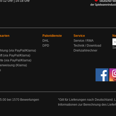
0-12 Uhr | 14-18 Uhr
sarten
Paketdienste
Service
Ne
DHL
Service / RMA
DPD
Technik / Download
Si
hlung (via PayPal/Klarna)
Drehzahlrechner
ift (via PayPal/Klarna)
rte (via PayPal/Klarna)
berweisung (Klarna)
e
5.00
bei
1570
Bewertungen
*Gilt für Lieferungen nach Deutschland. 
Informationen zur Berechnung des Liefer