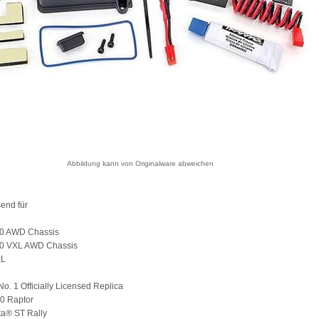
Abbildung kann von Originalware abweichen
end für
.0 AWD Chassis
.0 VXL AWD Chassis
XL
No. 1 Officially Licensed Replica
0 Raptor
ta® ST Rally