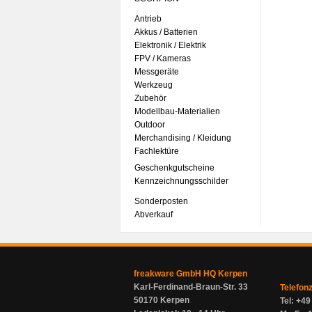
Antrieb
Akkus / Batterien
Elektronik / Elektrik
FPV / Kameras
Messgeräte
Werkzeug
Zubehör
Modellbau-Materialien
Outdoor
Merchandising / Kleidung
Fachlektüre
Geschenkgutscheine
Kennzeichnungsschilder
Sonderposten
Abverkauf
freakware GmbH HQ Kerpen
Karl-Ferdinand-Braun-Str. 33
Telefon
50170 Kerpen
Tel: +4