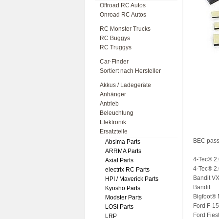
Offroad RC Autos
Onroad RC Autos
RC Monster Trucks
RC Buggys
RC Truggys
Car-Finder
Sortiert nach Hersteller
Akkus / Ladegeräte
Anhänger
Antrieb
Beleuchtung
Elektronik
Ersatzteile
BEC pass
Absima Parts
ARRMA Parts
4-Tec® 2
Axial Parts
4-Tec® 2
electrix RC Parts
Bandit V
HPI / Maverick Parts
Bandit
Kyosho Parts
Bigfoot® 
Modster Parts
Ford F-15
LOSI Parts
Ford Fies
LRP