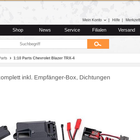
Mein Konto
|
Hilfe
|
Merkzett
Shop
News
Service
Filialen
Versand
Parts
1:10 Parts Chevrolet Blazer TRX-4
omplett inkl. Empfänger-Box, Dichtungen