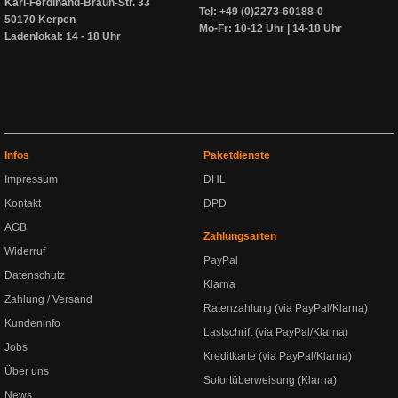
Karl-Ferdinand-Braun-Str. 33
Tel: +49 (0)2273-60188-0
50170 Kerpen
Mo-Fr: 10-12 Uhr | 14-18 Uhr
Ladenlokal: 14 - 18 Uhr
Infos
Paketdienste
Impressum
DHL
Kontakt
DPD
AGB
Zahlungsarten
Widerruf
PayPal
Datenschutz
Klarna
Zahlung / Versand
Ratenzahlung (via PayPal/Klarna)
Kundeninfo
Lastschrift (via PayPal/Klarna)
Jobs
Kreditkarte (via PayPal/Klarna)
Über uns
Sofortüberweisung (Klarna)
News