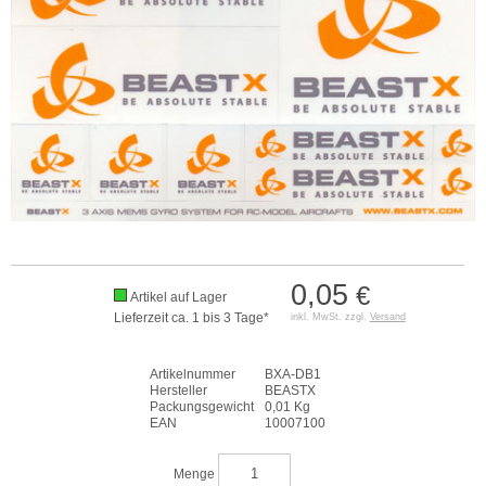
0,05
€
Artikel auf Lager
Lieferzeit ca. 1 bis 3 Tage*
inkl. MwSt. zzgl.
Versand
Artikelnummer
BXA-DB1
Hersteller
BEASTX
Packungsgewicht
0,01 Kg
EAN
10007100
Menge