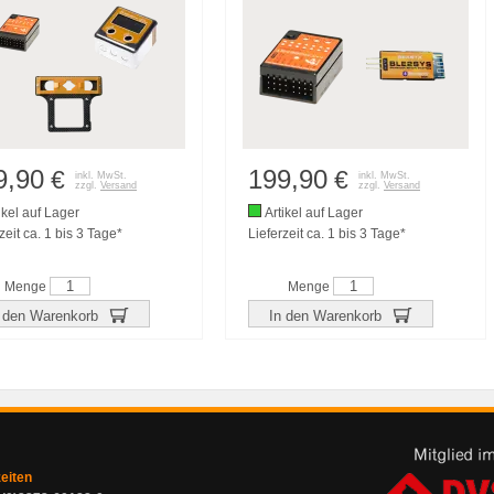
9,90
199,90
€
€
inkl. MwSt.
inkl. MwSt.
zzgl.
Versand
zzgl.
Versand
ikel auf Lager
Artikel auf Lager
zeit ca. 1 bis 3 Tage*
Lieferzeit ca. 1 bis 3 Tage*
Menge
Menge
 den Warenkorb
In den Warenkorb
zeiten