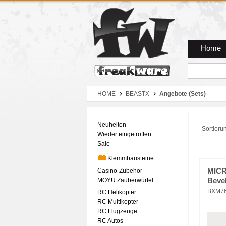
Zum Hauptmenue
Zum Seiteninhalt
Zum Warenkob
Home
HOME
BEASTX
Angebote (Sets)
Neuheiten
Sortieru
Wieder eingetroffen
Sale
Klemmbausteine
Casino-Zubehör
MICR
MOYU Zauberwürfel
Beve
BXM7
RC Helikopter
RC Multikopter
RC Flugzeuge
RC Autos