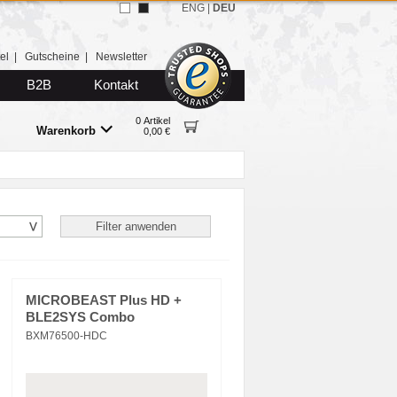
ENG
|
DEU
el
|
Gutscheine
|
Newsletter
B2B
Kontakt
0 Artikel
Warenkorb
0,00 €
MICROBEAST Plus HD +
BLE2SYS Combo
BXM76500-HDC