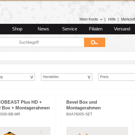
Mein Konto
|
Hilfe
|
Merkzett
Shop
News
Service
Filialen
Versand
ng
Hersteller
Preis
OBEAST Plus HD +
Bevel Box und
l Box + Montagerahmen
Montagerahmen
6500-BB-MR
BXA76005-SET