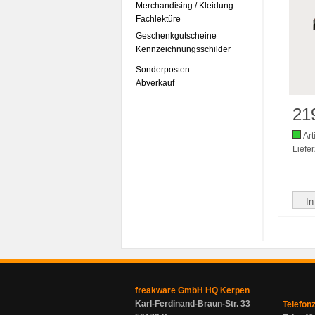
Merchandising / Kleidung
Fachlektüre
Geschenkgutscheine
Kennzeichnungsschilder
Sonderposten
Abverkauf
21
Art
Liefer
In
freakware GmbH HQ Kerpen
Karl-Ferdinand-Braun-Str. 33
Telefon