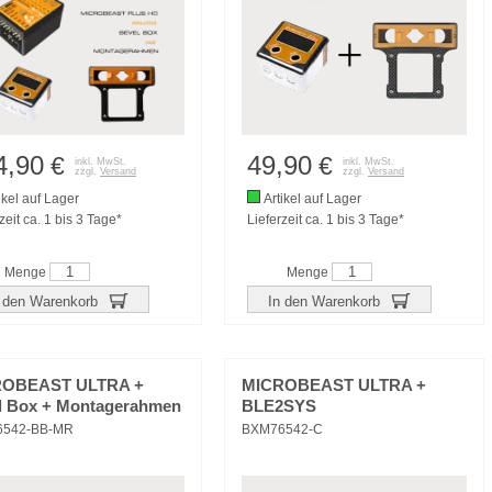
4,90
49,90
€
€
inkl. MwSt.
inkl. MwSt.
zzgl.
Versand
zzgl.
Versand
ikel auf Lager
Artikel auf Lager
zeit ca. 1 bis 3 Tage*
Lieferzeit ca. 1 bis 3 Tage*
Menge
Menge
 den Warenkorb
In den Warenkorb
ROBEAST ULTRA +
MICROBEAST ULTRA +
l Box + Montagerahmen
BLE2SYS
6542-BB-MR
BXM76542-C