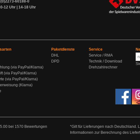
9 (0)2273-60188-0
0-12 Uhr | 14-18 Uhr
sarten
Paketdienste
Service
Ne
DHL
Service / RMA
DPD
Technik / Download
Si
hlung (via PayPal/Klarna)
Drehzahlrechner
ift (via PayPal/Klarna)
rte (via PayPal/Klarna)
berweisung (Klarna)
e
5.00
bei
1570
Bewertungen
*Gilt für Lieferungen nach Deutschland. 
Informationen zur Berechnung des Liefer