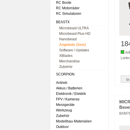
RC Boote
RC Motorräder
RC Simulatoren
BEASTX
Microbeast ULTRA
Microbeast Plus HD
Nanobeast
18
Angebote (Sets)
Software / Updates
Art
XBlades
Liefer
Merchandise
Zubehör
SCORPION
In
Antrieb
Akkus / Batterien
Elektronik / Elektrik
FPV / Kameras
MIC
Messgeräte
Beve
Werkzeug
BXM7
Zubehör
Modellbau-Materialien
Outdoor