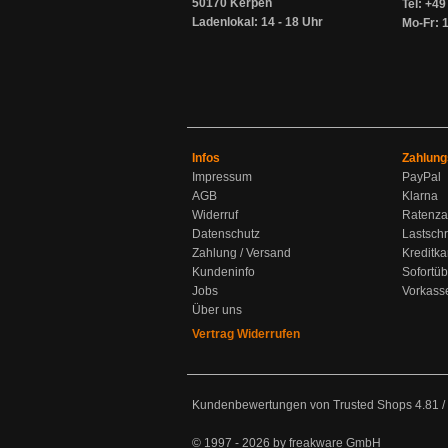
50170 Kerpen
Tel: +4
Ladenlokal: 14 - 18 Uhr
Mo-Fr: 1
Infos
Zahlung
Impressum
PayPal
AGB
Klarna
Widerruf
Ratenza
Datenschutz
Lastschr
Zahlung / Versand
Kreditka
Kundeninfo
Sofortü
Jobs
Vorkass
Über uns
Vertrag Widerrufen
Kundenbewertungen von Trusted Shops
4.81
/
© 1997 - 2026 by freakware GmbH