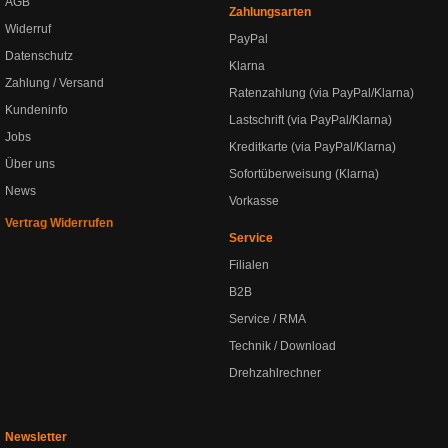
AGB
Zahlungsarten
Widerruf
PayPal
Datenschutz
Klarna
Zahlung / Versand
Ratenzahlung (via PayPal/Klarna)
Kundeninfo
Lastschrift (via PayPal/Klarna)
Jobs
Kreditkarte (via PayPal/Klarna)
Über uns
Sofortüberweisung (Klarna)
News
Vorkasse
Vertrag Widerrufen
Service
Filialen
B2B
Service / RMA
Technik / Download
Drehzahlrechner
Newsletter