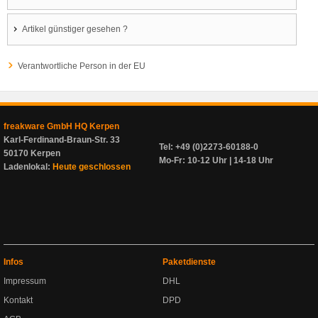
Artikel günstiger gesehen ?
Verantwortliche Person in der EU
freakware GmbH HQ Kerpen
Karl-Ferdinand-Braun-Str. 33
Tel: +49 (0)2273-60188-0
50170 Kerpen
Mo-Fr: 10-12 Uhr | 14-18 Uhr
Ladenlokal:
Heute geschlossen
Infos
Paketdienste
Impressum
DHL
Kontakt
DPD