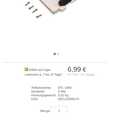
6,99
€
Artikel auf Lager
Lieferzeit ca. 7 bis 10 Tage*
inkl. MwSt. zzgl.
Versand
Artikelnummer
EFL-1066
Hersteller
E-flite
Packungsgewicht
0,02 Kg
EAN
660132888374
Menge