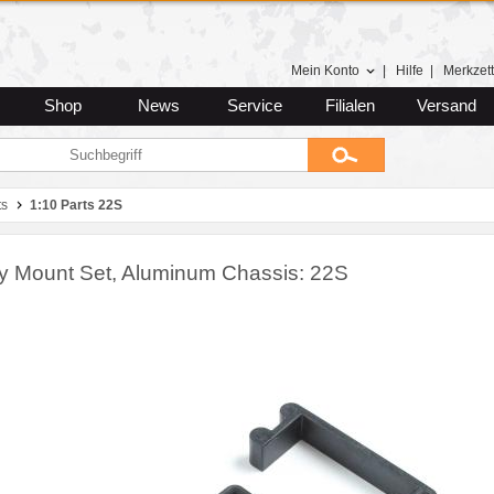
Mein Konto
|
Hilfe
|
Merkzett
Shop
News
Service
Filialen
Versand
ts
1:10 Parts 22S
ry Mount Set, Aluminum Chassis: 22S