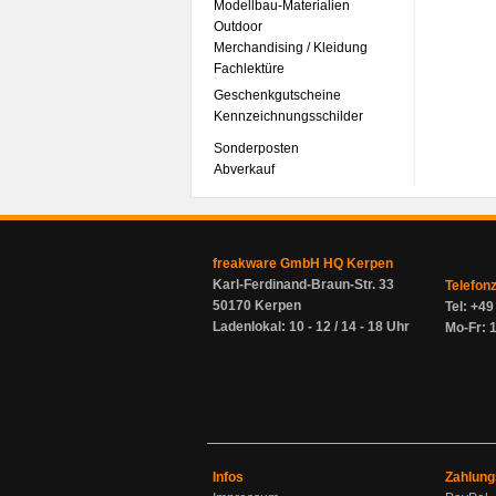
Modellbau-Materialien
Outdoor
Merchandising / Kleidung
Fachlektüre
Geschenkgutscheine
Kennzeichnungsschilder
Sonderposten
Abverkauf
freakware GmbH HQ Kerpen
Karl-Ferdinand-Braun-Str. 33
Telefon
50170 Kerpen
Tel: +4
Ladenlokal: 10 - 12 / 14 - 18 Uhr
Mo-Fr: 1
Infos
Zahlung