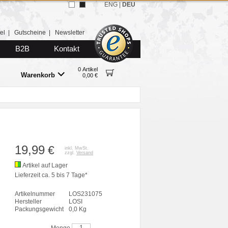
ENG
|
DEU
el
|
Gutscheine
|
Newsletter
B2B
Kontakt
0 Artikel
Warenkorb
0,00 €
19,99
€
inkl. MwSt.
zzgl.
Versand
Artikel auf Lager
Lieferzeit ca. 5 bis 7 Tage*
Artikelnummer
LOS231075
Hersteller
LOSI
Packungsgewicht
0,0 Kg