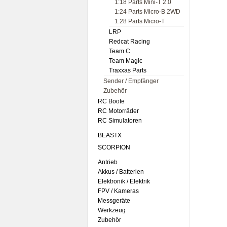
1:18 Parts Mini-T 2.0
1:24 Parts Micro-B 2WD
1:28 Parts Micro-T
LRP
Redcat Racing
Team C
Team Magic
Traxxas Parts
Sender / Empfänger
Zubehör
RC Boote
RC Motorräder
RC Simulatoren
BEASTX
SCORPION
Antrieb
Akkus / Batterien
Elektronik / Elektrik
FPV / Kameras
Messgeräte
Werkzeug
Zubehör