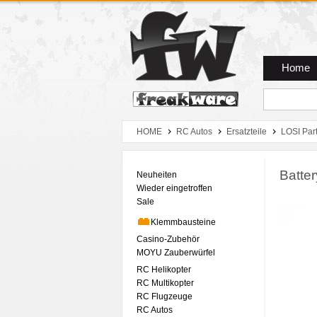
Zum Hauptmenue
Zum Seiteninhalt
Zum Warenkob
Home
HOME
RC Autos
Ersatzteile
LOSI Par
Batte
Neuheiten
Wieder eingetroffen
Sale
Klemmbausteine
Casino-Zubehör
MOYU Zauberwürfel
RC Helikopter
RC Multikopter
RC Flugzeuge
RC Autos