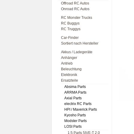
Offroad RC Autos
Onroad RC Autos
RC Monster Trucks
RC Buggys
RC Truggys
Car-Finder
Sortiert nach Hersteller
Akkus / Ladegeräte
Anhänger
Antrieb
Beleuchtung
Elektronik
Ersatzteile
Absima Parts
ARRMA Parts
Axial Parts
electrix RC Parts
HPI / Maverick Parts
Kyosho Parts
Modster Parts
LOSI Parts
1:5 Parts 5IVE-T 2.0