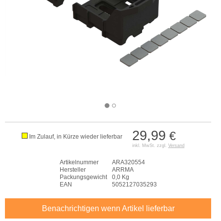
29,99
€
Im Zulauf, in Kürze wieder lieferbar
inkl. MwSt. zzgl.
Versand
Artikelnummer
ARA320554
Hersteller
ARRMA
Packungsgewicht
0,0 Kg
EAN
5052127035293
Benachrichtigen wenn Artikel lieferbar