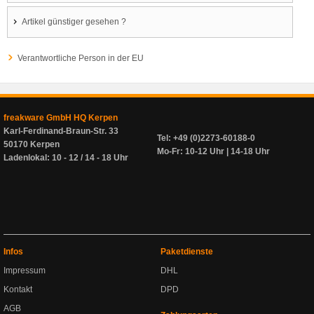
Artikel günstiger gesehen ?
Verantwortliche Person in der EU
freakware GmbH HQ Kerpen
Karl-Ferdinand-Braun-Str. 33
Tel: +49 (0)2273-60188-0
50170 Kerpen
Mo-Fr: 10-12 Uhr | 14-18 Uhr
Ladenlokal: 10 - 12 / 14 - 18 Uhr
Infos
Paketdienste
Impressum
DHL
Kontakt
DPD
AGB