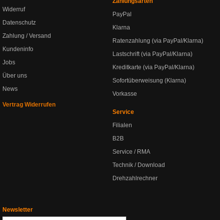
Zahlungsarten
Widerruf
PayPal
Datenschutz
Klarna
Zahlung / Versand
Ratenzahlung (via PayPal/Klarna)
Kundeninfo
Lastschrift (via PayPal/Klarna)
Jobs
Kreditkarte (via PayPal/Klarna)
Über uns
Sofortüberweisung (Klarna)
News
Vorkasse
Vertrag Widerrufen
Service
Filialen
B2B
Service / RMA
Technik / Download
Drehzahlrechner
Newsletter