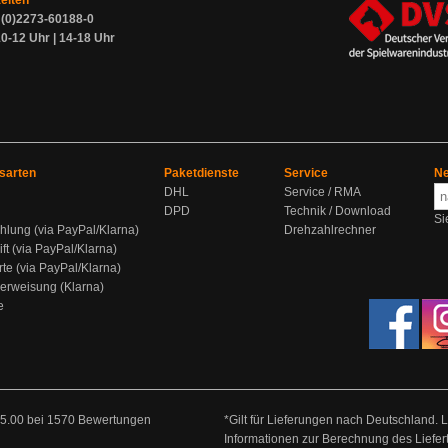
zeiten
9 (0)2273-60188-0
0-12 Uhr | 14-18 Uhr
sarten
Paketdienste
Service
Ne
DHL
Service / RMA
DPD
Technik / Download
Si
hlung (via PayPal/Klarna)
Drehzahlrechner
ift (via PayPal/Klarna)
rte (via PayPal/Klarna)
berweisung (Klarna)
e
5.00
bei
1570
Bewertungen
*Gilt für Lieferungen nach Deutschland. 
Informationen zur Berechnung des Liefer