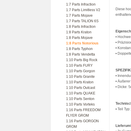
1:7 Parts Infraction
Diese hoc
1:7 Parts Limitless V2
enthalten
1:7 Parts Mojave
1:7 Parts TALION 6S
1:8 Parts Infraction
Eigensch
1:8 Parts Kraton
• Hochwer
1:8 Parts Mojave
• Präzisi
1:8 Parts Notorious
• Konstan
1:8 Parts Typhon
• Doppelt
1:8 Parts Vendetta
1:10 Parts Big Rock
1:10 Parts FURY
SPEZIFI
1:10 Parts Gorgon
• Innend
1:10 Parts Granite
• Äußere
1:10 Parts Kraton
• Dicke:
1:10 Parts Outcast
1:10 Parts QUAKE
1:10 Parts Senton
Technisc
1:10 Parts Vorteks
• Teil Typ
1:16 Parts FREEDOM
FLYER GROM
1:16 Parts GORGON
Lieferum
GROM