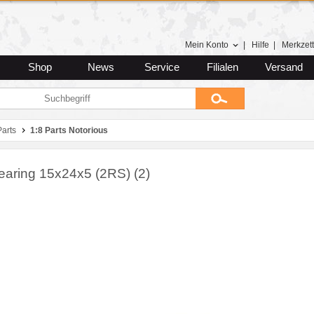
Mein Konto
|
Hilfe
|
Merkzett
Shop
News
Service
Filialen
Versand
arts
1:8 Parts Notorious
Bearing 15x24x5 (2RS) (2)