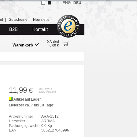
ENG
|
DEU
el
|
Gutscheine
|
Newsletter
B2B
Kontakt
0 Artikel
Warenkorb
0,00 €
11,99
€
inkl. MwSt.
zzgl.
Versand
Artikel auf Lager
Lieferzeit ca. 7 bis 10 Tage*
Artikelnummer
ARA-1512
Hersteller
ARRMA
Packungsgewicht
0,0 Kg
EAN
5052127048996