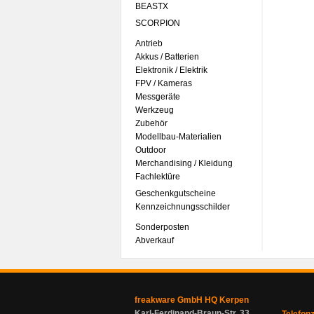
BEASTX
SCORPION
Antrieb
Akkus / Batterien
Elektronik / Elektrik
FPV / Kameras
Messgeräte
Werkzeug
Zubehör
Modellbau-Materialien
Outdoor
Merchandising / Kleidung
Fachlektüre
Geschenkgutscheine
Kennzeichnungsschilder
Sonderposten
Abverkauf
freakware GmbH HQ Kerpen
Karl-Ferdinand-Braun-Str. 33