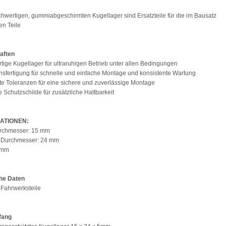
hwertigen, gummiabgeschirmten Kugellager sind Ersatzteile für die im Bausatz
en Teile
aften
tige Kugellager für ultraruhigen Betrieb unter allen Bedingungen
onsfertigung für schnelle und einfache Montage und konsistente Wartung
te Toleranzen für eine sichere und zuverlässige Montage
e Schutzschilde für zusätzliche Haltbarkeit
KATIONEN:
urchmesser: 15 mm
r Durchmesser: 24 mm
 5mm
he Daten
: Fahrwerksteile
fang