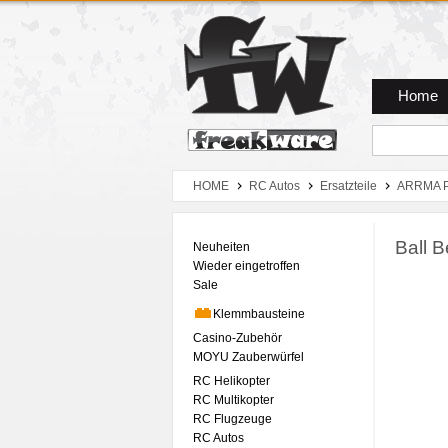
Zum Hauptmenue
Zum Seiteninhalt
Zum Warenkob
Home
HOME
RC Autos
Ersatzteile
ARRMA P
Ball 
Neuheiten
Wieder eingetroffen
Sale
Klemmbausteine
Casino-Zubehör
MOYU Zauberwürfel
RC Helikopter
RC Multikopter
RC Flugzeuge
RC Autos