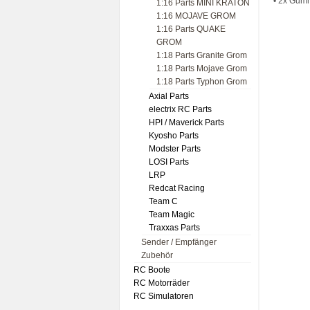
• 2x Gum
1:16 Parts MINI KRATON
1:16 MOJAVE GROM
1:16 Parts QUAKE
GROM
1:18 Parts Granite Grom
1:18 Parts Mojave Grom
1:18 Parts Typhon Grom
Axial Parts
electrix RC Parts
HPI / Maverick Parts
Kyosho Parts
Modster Parts
LOSI Parts
LRP
Redcat Racing
Team C
Team Magic
Traxxas Parts
Sender / Empfänger
Zubehör
RC Boote
RC Motorräder
RC Simulatoren