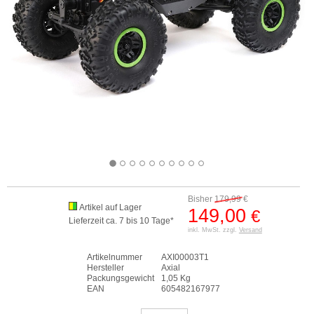
Bisher
179,99
€
Artikel auf Lager
149,00
€
Lieferzeit ca. 7 bis 10 Tage*
inkl. MwSt. zzgl.
Versand
Artikelnummer
AXI00003T1
Hersteller
Axial
Packungsgewicht
1,05 Kg
EAN
605482167977