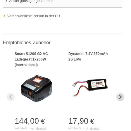
Artikel günstiger gesehen ?
Verantwortliche Person in der EU
Empfohlenes Zubehör
Smart S1200 G2 AC
Dynamite 7.4V 350mAh
Adapt
Ladegerät 1x200W
2S LiPo
PH2.
(International)
144,00
17,90
7,
€
€
inkl. MwSt. zzgl.
Versand
inkl. MwSt. zzgl.
Versand
inkl. 