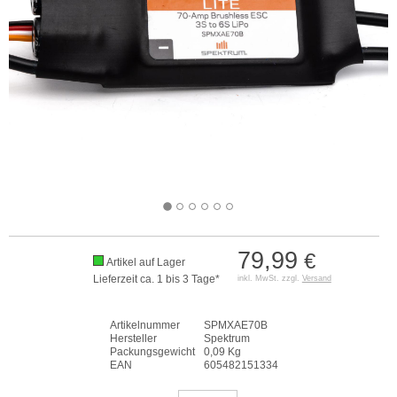
79,99
€
Artikel auf Lager
Lieferzeit ca. 1 bis 3 Tage*
inkl. MwSt. zzgl.
Versand
Artikelnummer
SPMXAE70B
Hersteller
Spektrum
Packungsgewicht
0,09 Kg
EAN
605482151334