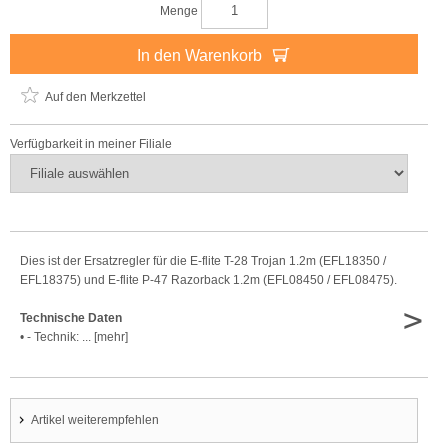
Menge
In den Warenkorb
Auf den Merkzettel
Verfügbarkeit in meiner Filiale
Dies ist der Ersatzregler für die E-flite T-28 Trojan 1.2m (EFL18350 /
EFL18375) und E-flite P-47 Razorback 1.2m (EFL08450 / EFL08475).
>
Technische Daten
• - Technik: ... [mehr]
Artikel weiterempfehlen