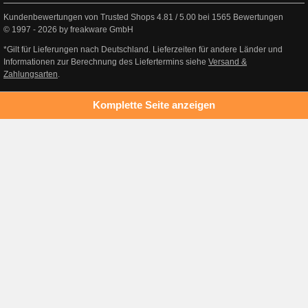
Kundenbewertungen von Trusted Shops
4.81
/
5.00
bei
1565
Bewertungen
© 1997 - 2026 by freakware GmbH
*Gilt für Lieferungen nach Deutschland. Lieferzeiten für andere Länder und
Informationen zur Berechnung des Liefertermins siehe
Versand &
Zahlungsarten
.
Komplette Seite anzeigen