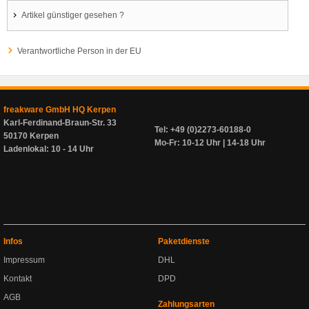
Artikel günstiger gesehen ?
Verantwortliche Person in der EU
freakware GmbH HQ Kerpen
Karl-Ferdinand-Braun-Str. 33
Tel: +49 (0)2273-60188-0
50170 Kerpen
Mo-Fr: 10-12 Uhr | 14-18 Uhr
Ladenlokal: 10 - 14 Uhr
Infos
Paketdienste
Impressum
DHL
Kontakt
DPD
AGB
Zahlungsarten