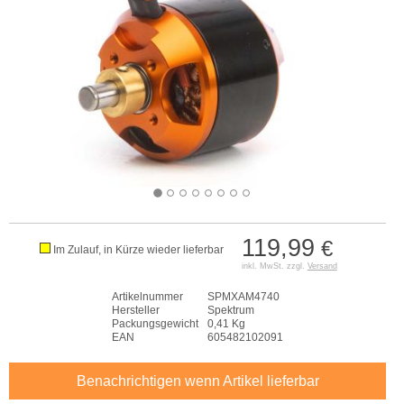
119,99
€
Im Zulauf, in Kürze wieder lieferbar
inkl. MwSt. zzgl.
Versand
Artikelnummer
SPMXAM4740
Hersteller
Spektrum
Packungsgewicht
0,41 Kg
EAN
605482102091
Benachrichtigen wenn Artikel lieferbar