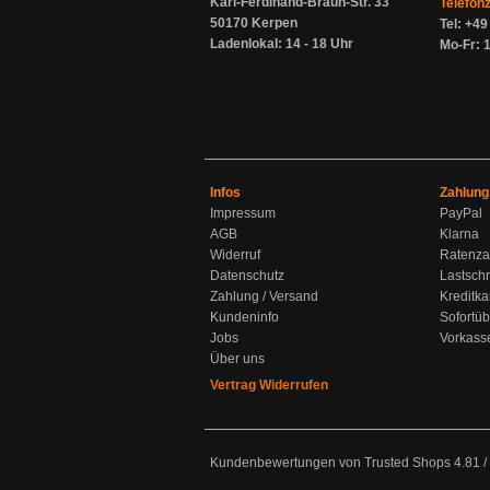
Karl-Ferdinand-Braun-Str. 33
Telefon
50170 Kerpen
Tel: +4
Ladenlokal: 14 - 18 Uhr
Mo-Fr: 1
Infos
Zahlung
Impressum
PayPal
AGB
Klarna
Widerruf
Ratenza
Datenschutz
Lastschr
Zahlung / Versand
Kreditka
Kundeninfo
Sofortü
Jobs
Vorkass
Über uns
Vertrag Widerrufen
Kundenbewertungen von Trusted Shops
4.81
/