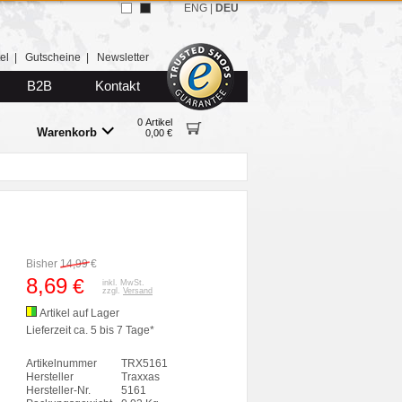
ENG
|
DEU
el
|
Gutscheine
|
Newsletter
B2B
Kontakt
0 Artikel
Warenkorb
0,00 €
Bisher
14,99
€
8,69
€
inkl. MwSt.
zzgl.
Versand
Artikel auf Lager
Lieferzeit ca. 5 bis 7 Tage*
Artikelnummer
TRX5161
Hersteller
Traxxas
Hersteller-Nr.
5161