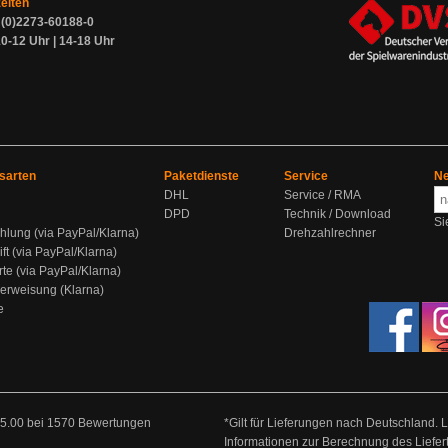
zeiten
9 (0)2273-60188-0
0-12 Uhr | 14-18 Uhr
sarten
Paketdienste
Service
Ne
DHL
Service / RMA
DPD
Technik / Download
Si
hlung (via PayPal/Klarna)
Drehzahlrechner
ift (via PayPal/Klarna)
rte (via PayPal/Klarna)
berweisung (Klarna)
e
5.00
bei
1570
Bewertungen
*Gilt für Lieferungen nach Deutschland. 
Informationen zur Berechnung des Liefer