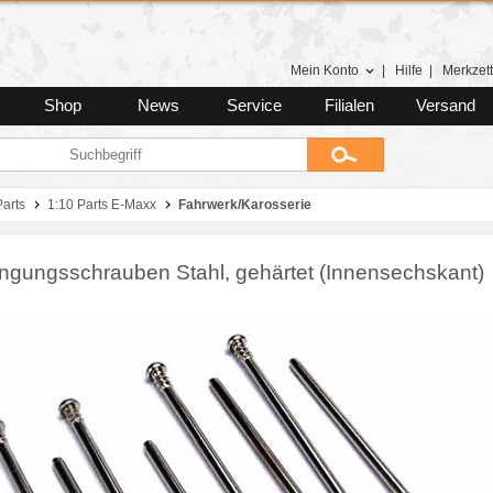
Mein Konto
|
Hilfe
|
Merkzett
Shop
News
Service
Filialen
Versand
Parts
1:10 Parts E-Maxx
Fahrwerk/Karosserie
ngungsschrauben Stahl, gehärtet (Innensechskant)