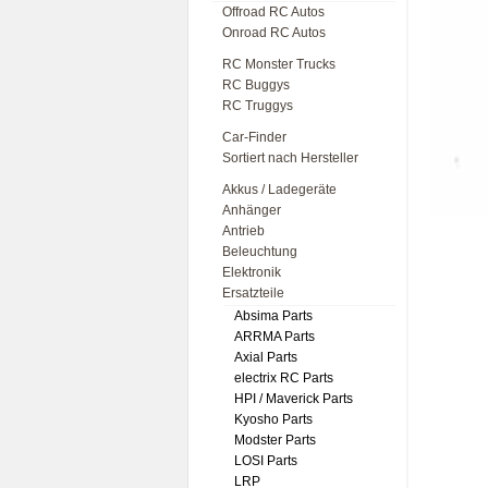
Offroad RC Autos
Onroad RC Autos
RC Monster Trucks
RC Buggys
RC Truggys
Car-Finder
Sortiert nach Hersteller
Akkus / Ladegeräte
Anhänger
Antrieb
Beleuchtung
Elektronik
Ersatzteile
Absima Parts
ARRMA Parts
Axial Parts
electrix RC Parts
HPI / Maverick Parts
Kyosho Parts
Modster Parts
LOSI Parts
LRP