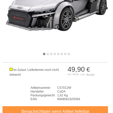
49,90
€
Im Zulauf. Liefertermin noch nicht
bekannt
inkl. MwSt. zzgl.
Versand
Artikelnummer
C57012W
Hersteller
CaDA
Packungsgewicht
1,62 Kg
EAN
6948061929394
Benachrichtigen wenn Artikel lieferbar