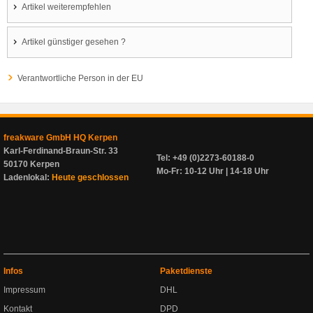
Artikel weiterempfehlen
Artikel günstiger gesehen ?
Verantwortliche Person in der EU
freakware GmbH HQ Kerpen
Karl-Ferdinand-Braun-Str. 33
Tel: +49 (0)2273-60188-0
50170 Kerpen
Mo-Fr: 10-12 Uhr | 14-18 Uhr
Ladenlokal:
Heute geschlossen
Infos
Paketdienste
Impressum
DHL
Kontakt
DPD