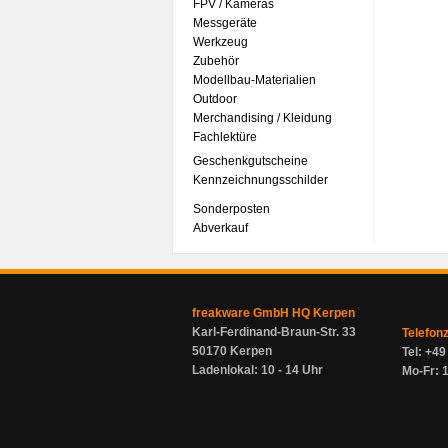
FPV / Kameras
Messgeräte
Werkzeug
Zubehör
Modellbau-Materialien
Outdoor
Merchandising / Kleidung
Fachlektüre
Geschenkgutscheine
Kennzeichnungsschilder
Sonderposten
Abverkauf
freakware GmbH HQ Kerpen
Karl-Ferdinand-Braun-Str. 33
Telefon
50170 Kerpen
Tel: +4
Ladenlokal: 10 - 14 Uhr
Mo-Fr: 1