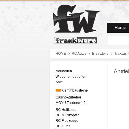
Zum Hauptmenue
Zum Seiteninhalt
Zum Warenkob
Home
HOME
RC Autos
Ersatzteile
Traxxas 
Antri
Neuheiten
Wieder eingetroffen
Sale
Klemmbausteine
Casino-Zubehör
MOYU Zauberwürfel
RC Helikopter
RC Multikopter
RC Flugzeuge
RC Autos