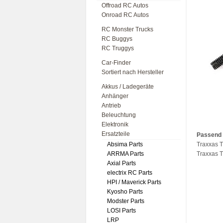
Offroad RC Autos
Onroad RC Autos
RC Monster Trucks
RC Buggys
RC Truggys
Car-Finder
Sortiert nach Hersteller
Akkus / Ladegeräte
Anhänger
Antrieb
Beleuchtung
Elektronik
Ersatzteile
Passend 
Absima Parts
Traxxas 
ARRMA Parts
Traxxas 
Axial Parts
electrix RC Parts
HPI / Maverick Parts
Kyosho Parts
Modster Parts
LOSI Parts
LRP