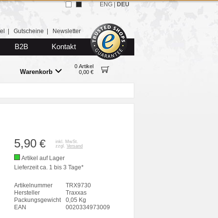
ENG
|
DEU
el
|
Gutscheine
|
Newsletter
B2B
Kontakt
0 Artikel
Warenkorb
0,00 €
5,90
€
inkl. MwSt.
zzgl.
Versand
Artikel auf Lager
Lieferzeit ca. 1 bis 3 Tage*
Artikelnummer
TRX9730
Hersteller
Traxxas
Packungsgewicht
0,05 Kg
EAN
0020334973009