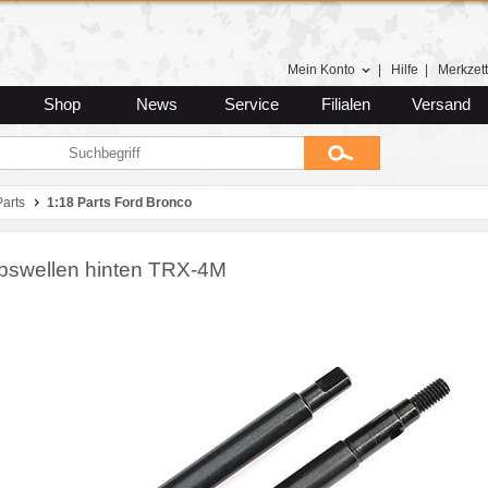
Mein Konto
|
Hilfe
|
Merkzett
Shop
News
Service
Filialen
Versand
Parts
1:18 Parts Ford Bronco
ebswellen hinten TRX-4M