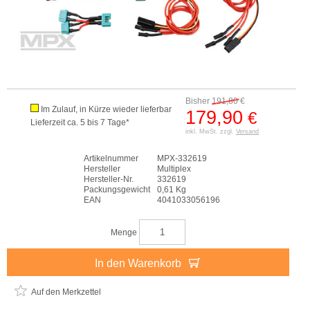
Bisher
191,80
€
Im Zulauf, in Kürze wieder lieferbar
179,90
€
Lieferzeit ca. 5 bis 7 Tage*
inkl. MwSt. zzgl.
Versand
Artikelnummer
MPX-332619
Hersteller
Multiplex
Hersteller-Nr.
332619
Packungsgewicht
0,61 Kg
EAN
4041033056196
Menge
In den Warenkorb
Auf den Merkzettel