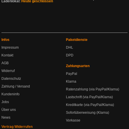
Ladenlokal:
Heute geschlossen
Infos
Paketdienste
Impressum
DHL
Kontakt
DPD
AGB
Zahlungsarten
Widerruf
PayPal
Datenschutz
Klarna
Zahlung / Versand
Ratenzahlung (via PayPal/Klarna)
Kundeninfo
Lastschrift (via PayPal/Klarna)
Jobs
Kreditkarte (via PayPal/Klarna)
Über uns
Sofortüberweisung (Klarna)
News
Vorkasse
Vertrag Widerrufen