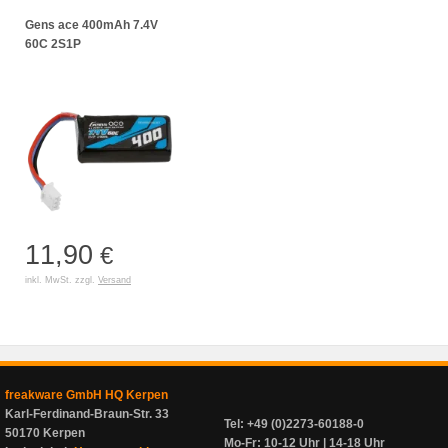
Gens ace 400mAh 7.4V
60C 2S1P
11,90
€
inkl. MwSt. zzgl.
Versand
freakware GmbH HQ Kerpen
Karl-Ferdinand-Braun-Str. 33
Tel: +49 (0)2273-60188-0
50170 Kerpen
Mo-Fr: 10-12 Uhr | 14-18 Uhr