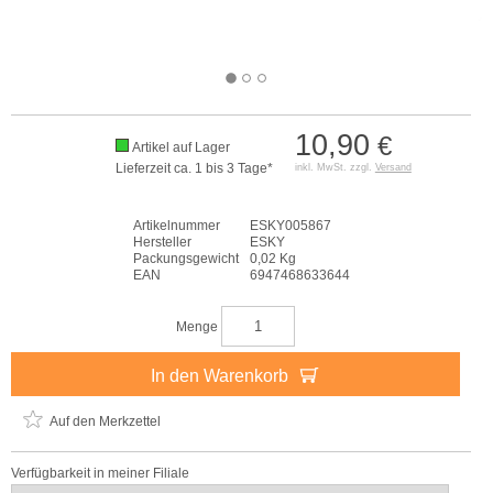
10,90
€
Artikel auf Lager
Lieferzeit ca. 1 bis 3 Tage*
inkl. MwSt. zzgl.
Versand
Artikelnummer
ESKY005867
Hersteller
ESKY
Packungsgewicht
0,02 Kg
EAN
6947468633644
Menge
In den Warenkorb
Auf den Merkzettel
Verfügbarkeit in meiner Filiale