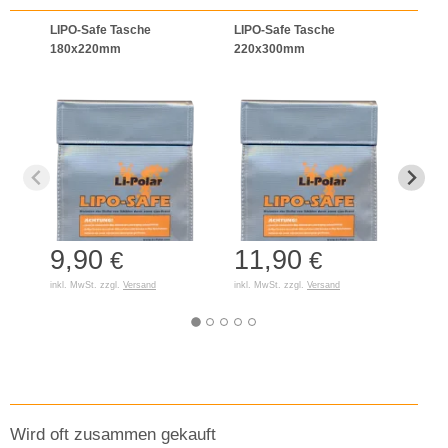
LIPO-Safe Tasche
LIPO-Safe Tasche
LIPO
180x220mm
220x300mm
125
9,90
11,90
7,
€
€
inkl. MwSt. zzgl.
Versand
inkl. MwSt. zzgl.
Versand
inkl. 
Wird oft zusammen gekauft