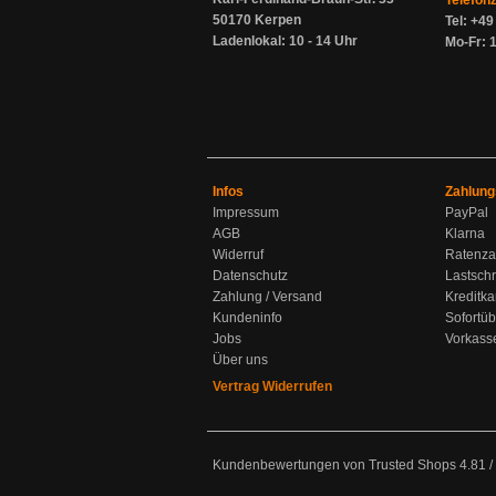
Telefon
50170 Kerpen
Tel: +4
Ladenlokal: 10 - 14 Uhr
Mo-Fr: 1
Infos
Zahlung
Impressum
PayPal
AGB
Klarna
Widerruf
Ratenza
Datenschutz
Lastschr
Zahlung / Versand
Kreditka
Kundeninfo
Sofortü
Jobs
Vorkass
Über uns
Vertrag Widerrufen
Kundenbewertungen von Trusted Shops
4.81
/