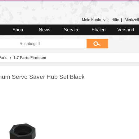
Mein Konto
|
Hilfe
|
Merkzett
Shop
News
Service
Filialen
Versand
arts
1:7 Parts Fireteam
num Servo Saver Hub Set Black