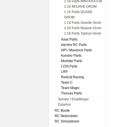
1:16 Parts MINI KRATON
1:16 MOJAVE GROM
1:16 Parts QUAKE
GROM
1:18 Parts Granite Grom
1:18 Parts Mojave Grom
1:18 Parts Typhon Grom
Axial Parts
electrix RC Parts
HPI / Maverick Parts
Kyosho Parts
Modster Parts
LOSI Parts
LRP
Redcat Racing
Team C
Team Magic
Traxxas Parts
Sender / Empfänger
Zubehör
RC Boote
RC Motorräder
RC Simulatoren