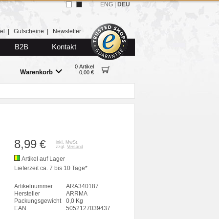
ENG
|
DEU
el
|
Gutscheine
|
Newsletter
B2B
Kontakt
0 Artikel
Warenkorb
0,00 €
8,99
€
inkl. MwSt.
zzgl.
Versand
Artikel auf Lager
Lieferzeit ca. 7 bis 10 Tage*
Artikelnummer
ARA340187
Hersteller
ARRMA
Packungsgewicht
0,0 Kg
EAN
5052127039437