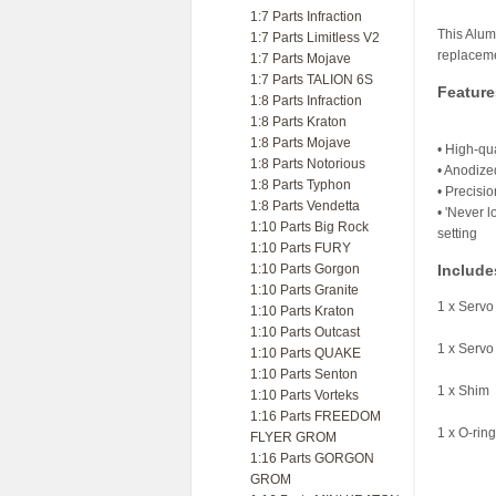
1:7 Parts Infraction
This Alum
1:7 Parts Limitless V2
replaceme
1:7 Parts Mojave
1:7 Parts TALION 6S
Feature
1:8 Parts Infraction
1:8 Parts Kraton
1:8 Parts Mojave
• High-qu
1:8 Parts Notorious
• Anodized
1:8 Parts Typhon
• Precisi
1:8 Parts Vendetta
• 'Never 
1:10 Parts Big Rock
setting
1:10 Parts FURY
1:10 Parts Gorgon
Include
1:10 Parts Granite
1 x Serv
1:10 Parts Kraton
1:10 Parts Outcast
1 x Serv
1:10 Parts QUAKE
1:10 Parts Senton
1 x Shim
1:10 Parts Vorteks
1:16 Parts FREEDOM
1 x O-ring
FLYER GROM
1:16 Parts GORGON
GROM