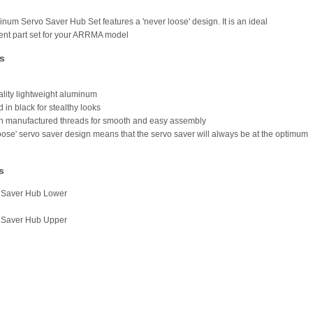
inum Servo Saver Hub Set features a 'never loose' design. It is an ideal
nt part set for your ARRMA model
s
ality lightweight aluminum
 in black for stealthy looks
on manufactured threads for smooth and easy assembly
loose' servo saver design means that the servo saver will always be at the optimum
s
o Saver Hub Lower
o Saver Hub Upper