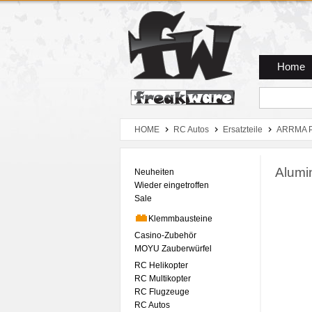
Zum Hauptmenue
Zum Seiteninhalt
Zum Warenkob
Home
HOME
RC Autos
Ersatzteile
ARRMA P
Alumi
Neuheiten
Wieder eingetroffen
Sale
Klemmbausteine
Casino-Zubehör
MOYU Zauberwürfel
RC Helikopter
RC Multikopter
RC Flugzeuge
RC Autos