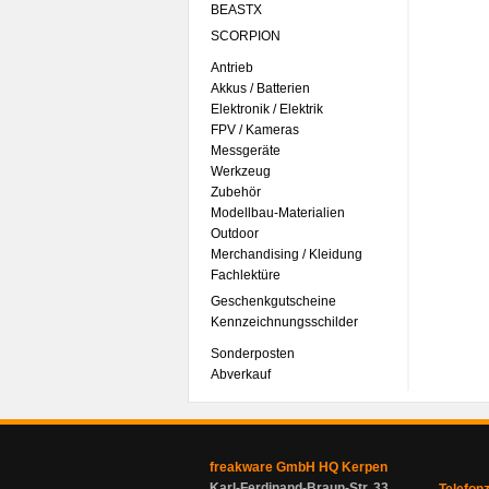
BEASTX
SCORPION
Antrieb
Akkus / Batterien
Elektronik / Elektrik
FPV / Kameras
Messgeräte
Werkzeug
Zubehör
Modellbau-Materialien
Outdoor
Merchandising / Kleidung
Fachlektüre
Geschenkgutscheine
Kennzeichnungsschilder
Sonderposten
Abverkauf
freakware GmbH HQ Kerpen
Karl-Ferdinand-Braun-Str. 33