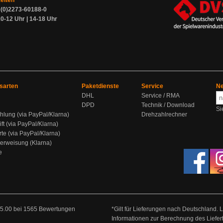
zeiten
9 (0)2273-60188-0
0-12 Uhr | 14-18 Uhr
sarten
Paketdienste
Service
Ne
DHL
Service / RMA
DPD
Technik / Download
Si
hlung (via PayPal/Klarna)
Drehzahlrechner
ift (via PayPal/Klarna)
rte (via PayPal/Klarna)
berweisung (Klarna)
e
5.00
bei
1565
Bewertungen
*Gilt für Lieferungen nach Deutschland. 
Informationen zur Berechnung des Liefer