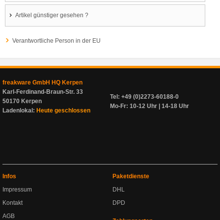
Artikel günstiger gesehen ?
Verantwortliche Person in der EU
freakware GmbH HQ Kerpen
Karl-Ferdinand-Braun-Str. 33
Tel: +49 (0)2273-60188-0
50170 Kerpen
Mo-Fr: 10-12 Uhr | 14-18 Uhr
Ladenlokal:
Heute geschlossen
Infos
Paketdienste
Impressum
DHL
Kontakt
DPD
AGB