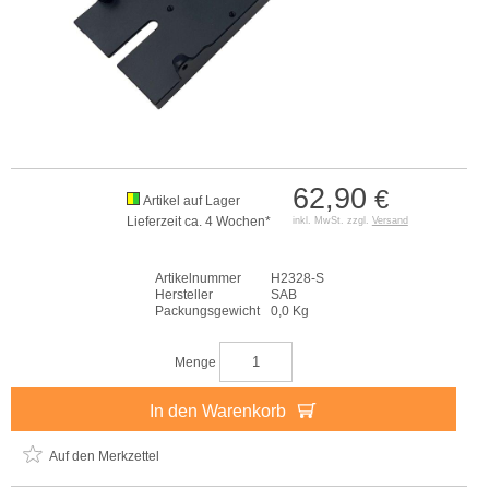
62,90
€
Artikel auf Lager
Lieferzeit ca. 4 Wochen*
inkl. MwSt. zzgl.
Versand
Artikelnummer
H2328-S
Hersteller
SAB
Packungsgewicht
0,0 Kg
Menge
In den Warenkorb
Auf den Merkzettel