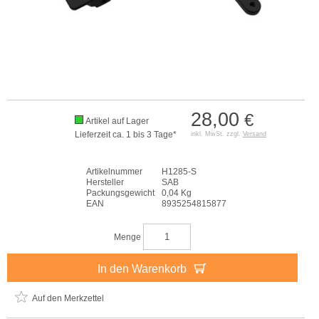
28,00
€
Artikel auf Lager
Lieferzeit ca. 1 bis 3 Tage*
inkl. MwSt. zzgl.
Versand
Artikelnummer
H1285-S
Hersteller
SAB
Packungsgewicht
0,04 Kg
EAN
8935254815877
Menge
In den Warenkorb
Auf den Merkzettel