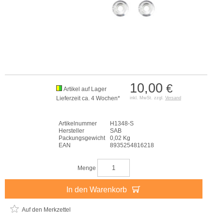
10,00
€
Artikel auf Lager
Lieferzeit ca. 4 Wochen*
inkl. MwSt. zzgl.
Versand
Artikelnummer
H1348-S
Hersteller
SAB
Packungsgewicht
0,02 Kg
EAN
8935254816218
Menge
In den Warenkorb
Auf den Merkzettel