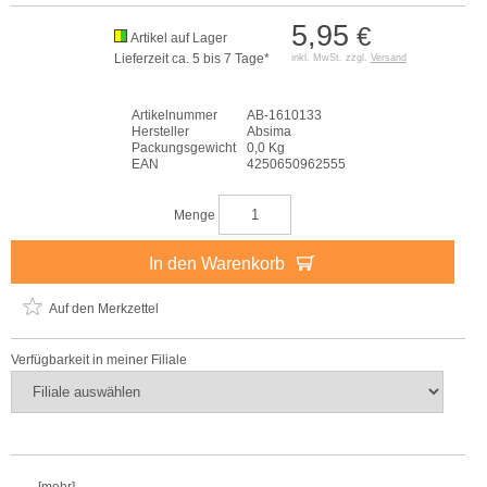
5,95
€
Artikel auf Lager
Lieferzeit ca. 5 bis 7 Tage*
inkl. MwSt. zzgl.
Versand
Artikelnummer
AB-1610133
Hersteller
Absima
Packungsgewicht
0,0 Kg
EAN
4250650962555
Menge
In den Warenkorb
Auf den Merkzettel
Verfügbarkeit in meiner Filiale