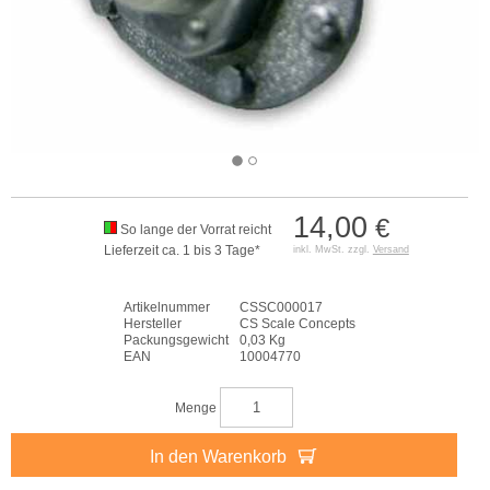
14,00
€
So lange der Vorrat reicht
Lieferzeit ca. 1 bis 3 Tage*
inkl. MwSt. zzgl.
Versand
Artikelnummer
CSSC000017
Hersteller
CS Scale Concepts
Packungsgewicht
0,03 Kg
EAN
10004770
Menge
In den Warenkorb