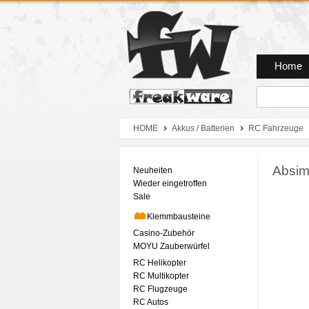
Zum Hauptmenue
Zum Seiteninhalt
Zum Warenkob
Home
HOME
Akkus / Batterien
RC Fahrzeuge
Absim
Neuheiten
Wieder eingetroffen
Sale
Klemmbausteine
Casino-Zubehör
MOYU Zauberwürfel
RC Helikopter
RC Multikopter
RC Flugzeuge
RC Autos