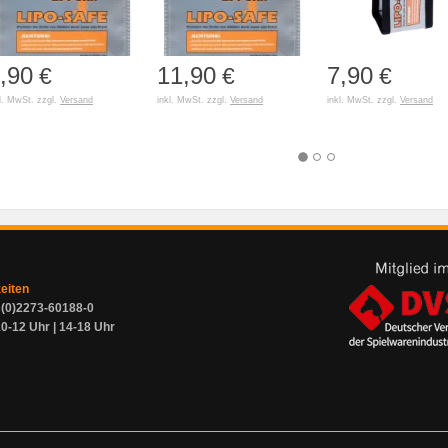
,90
11,90
7,90
€
€
€
l. MwSt. zzgl.
Versand
inkl. MwSt. zzgl.
Versand
inkl. MwSt. zzgl.
Versand
zeiten
9 (0)2273-60188-0
0-12 Uhr | 14-18 Uhr