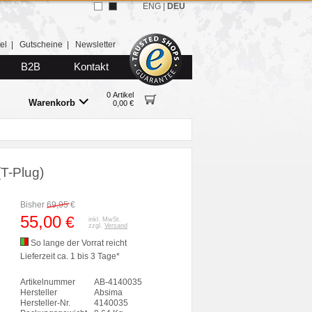
ENG
|
DEU
el
|
Gutscheine
|
Newsletter
B2B
Kontakt
0 Artikel
Warenkorb
0,00 €
T-Plug)
Bisher
69,95
€
55,00
€
inkl. MwSt.
zzgl.
Versand
So lange der Vorrat reicht
Lieferzeit ca. 1 bis 3 Tage*
Artikelnummer
AB-4140035
Hersteller
Absima
Hersteller-Nr.
4140035