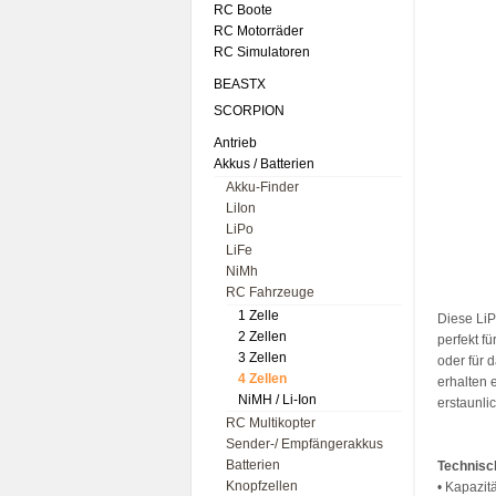
RC Boote
RC Motorräder
RC Simulatoren
BEASTX
SCORPION
Antrieb
Akkus / Batterien
Akku-Finder
LiIon
LiPo
LiFe
NiMh
RC Fahrzeuge
1 Zelle
Diese LiP
2 Zellen
perfekt f
3 Zellen
oder für 
4 Zellen
erhalten 
NiMH / Li-Ion
erstaunli
RC Multikopter
Sender-/ Empfängerakkus
Batterien
Technisc
Knopfzellen
• Kapazit