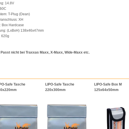
ng: 14.8V
 60C
stem: T-Plug (Dean)
ranschluss: XH
m: Box Hardcase
ung: (LxBxH) 138x46x47mm
: 620g
 Passt nicht bei Traxxas Maxx, X-Maxx, Wide-Maxx etc.
PO-Safe Tasche
LIPO-Safe Tasche
LIPO-Safe Box M
80x220mm
220x300mm
125x64x50mm