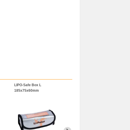
LIPO-Safe Box L
LiPo-Bag 120x50x50mm
BAT-SAFE
185x75x60mm