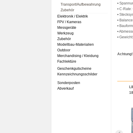
• Spannu
Transport/Aufbewahrung
• C-Rate:
Zubehör
• Stecksy
Elektronik / Elektrik
• Balance
FPV / Kameras
• Baufor
Messgeräte
• Abmess
Werkzeug
• Gewicht
Zubehör
Modellbau-Materialien
Outdoor
Achtung!
Merchandising / Kleidung
Fachlektüre
Geschenkgutscheine
Kennzeichnungsschilder
Sonderposten
LI
Abverkauf
1