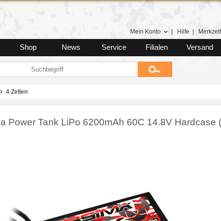
Mein Konto
|
Hilfe
|
Merkzett
Shop
News
Service
Filialen
Versand
4 Zellen
a Power Tank LiPo 6200mAh 60C 14.8V Hardcase (