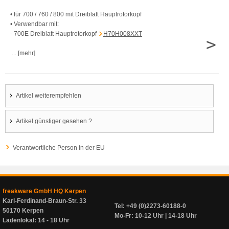
• für 700 / 760 / 800 mit Dreiblatt Hauptrotorkopf
• Verwendbar mit:
- 700E Dreiblatt Hauptrotorkopf
H70H008XXT
>
... [mehr]
Artikel weiterempfehlen
Artikel günstiger gesehen ?
Verantwortliche Person in der EU
freakware GmbH HQ Kerpen
Karl-Ferdinand-Braun-Str. 33
Tel: +49 (0)2273-60188-0
50170 Kerpen
Mo-Fr: 10-12 Uhr | 14-18 Uhr
Ladenlokal: 14 - 18 Uhr