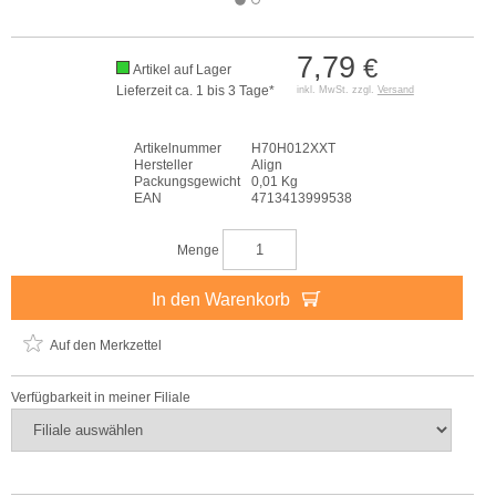
7,79
€
Artikel auf Lager
Lieferzeit ca. 1 bis 3 Tage*
inkl. MwSt. zzgl.
Versand
Artikelnummer
H70H012XXT
Hersteller
Align
Packungsgewicht
0,01 Kg
EAN
4713413999538
Menge
In den Warenkorb
Auf den Merkzettel
Verfügbarkeit in meiner Filiale