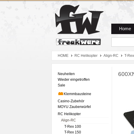
Zum Hauptmenue
Zum Seiteninhalt
Zum Warenkob
Home
HOME
RC Helikopter
Align-RC
T-Rex
600XN
Neuheiten
Wieder eingetroffen
Sale
Klemmbausteine
Casino-Zubehör
MOYU Zauberwürfel
RC Helikopter
Align-RC
T-Rex 100
T-Rex 150