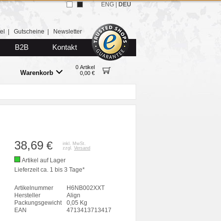
ENG
|
DEU
el
|
Gutscheine
|
Newsletter
B2B
Kontakt
0 Artikel
Warenkorb
0,00 €
38,69
€
inkl. MwSt.
zzgl.
Versand
Artikel auf Lager
Lieferzeit ca. 1 bis 3 Tage*
Artikelnummer
H6NB002XXT
Hersteller
Align
Packungsgewicht
0,05 Kg
EAN
4713413713417