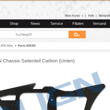
Mein Konto
|
Hilfe
|
Merkzett
Shop
News
Service
Filialen
Versand
 600 Nitro
Parts 600XN
 Chassis Seitenteil Carbon (Unten)