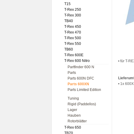
T15
T-Rex 250
T-Rex 300
TB40
T-Rex 450
T-Rex 470
T-Rex 500
T-Rex 550
TB60
T-Rex 600E
T-Rex 600 Nitro
• für T-R
Partfinder 600 N
Parts
Lieferum
Parts 600N DFC
• 1x 600X
Parts 600XN
Parts Limited Edition
Tuning
Rigid (Paddellos)
Lager
Hauben
Rotorblätter
T-Rex 650
TB70