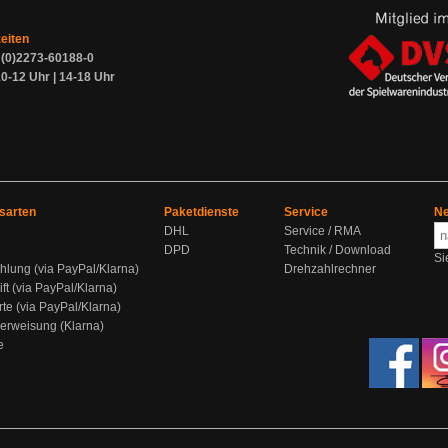
zeiten
9 (0)2273-60188-0
0-12 Uhr | 14-18 Uhr
sarten
Paketdienste
Service
Ne
DHL
Service / RMA
DPD
Technik / Download
Si
hlung (via PayPal/Klarna)
Drehzahlrechner
ift (via PayPal/Klarna)
rte (via PayPal/Klarna)
berweisung (Klarna)
e