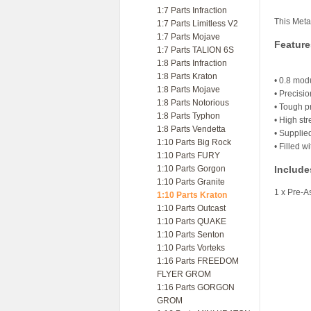
1:7 Parts Infraction
This Meta
1:7 Parts Limitless V2
1:7 Parts Mojave
Feature
1:7 Parts TALION 6S
1:8 Parts Infraction
1:8 Parts Kraton
• 0.8 modu
1:8 Parts Mojave
• Precisi
1:8 Parts Notorious
• Tough p
1:8 Parts Typhon
• High str
1:8 Parts Vendetta
• Supplie
1:10 Parts Big Rock
• Filled w
1:10 Parts FURY
1:10 Parts Gorgon
Include
1:10 Parts Granite
1 x Pre-A
1:10 Parts Kraton
1:10 Parts Outcast
1:10 Parts QUAKE
1:10 Parts Senton
1:10 Parts Vorteks
1:16 Parts FREEDOM
FLYER GROM
1:16 Parts GORGON
GROM