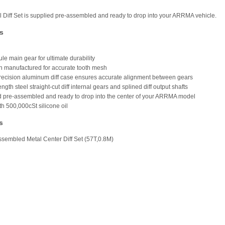
l Diff Set is supplied pre-assembled and ready to drop into your ARRMA vehicle.
s
le main gear for ultimate durability
on manufactured for accurate tooth mesh
recision aluminum diff case ensures accurate alignment between gears
ength steel straight-cut diff internal gears and splined diff output shafts
d pre-assembled and ready to drop into the center of your ARRMA model
ith 500,000cSt silicone oil
s
ssembled Metal Center Diff Set (57T,0.8M)