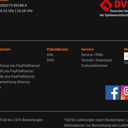
zeiten
9 (0)2273-60188-0
0-12 Uhr | 14-18 Uhr
sarten
Paketdienste
Service
Ne
DHL
Service / RMA
DPD
Technik / Download
Si
hlung (via PayPal/Klarna)
Drehzahlrechner
ift (via PayPal/Klarna)
rte (via PayPal/Klarna)
berweisung (Klarna)
e
5.00
bei
1570
Bewertungen
*Gilt für Lieferungen nach Deutschland. 
Informationen zur Berechnung des Liefer