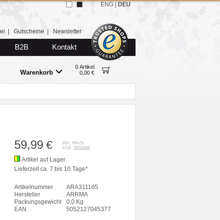
ENG
|
DEU
el
|
Gutscheine
|
Newsletter
B2B
Kontakt
0 Artikel
Warenkorb
0,00 €
59,99
€
inkl. MwSt.
zzgl.
Versand
Artikel auf Lager
Lieferzeit ca. 7 bis 10 Tage*
Artikelnummer
ARA311165
Hersteller
ARRMA
Packungsgewicht
0,0 Kg
EAN
5052127045377