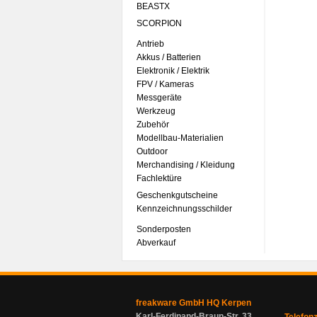
BEASTX
SCORPION
Antrieb
Akkus / Batterien
Elektronik / Elektrik
FPV / Kameras
Messgeräte
Werkzeug
Zubehör
Modellbau-Materialien
Outdoor
Merchandising / Kleidung
Fachlektüre
Geschenkgutscheine
Kennzeichnungsschilder
Sonderposten
Abverkauf
freakware GmbH HQ Kerpen
Karl-Ferdinand-Braun-Str. 33