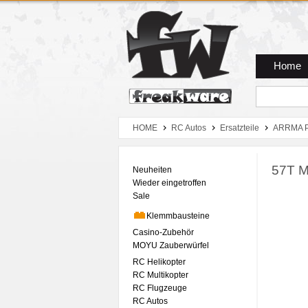
Zum Hauptmenue
Zum Seiteninhalt
Zum Warenkob
Home
HOME
RC Autos
Ersatzteile
ARRMA P
57T M
Neuheiten
Wieder eingetroffen
Sale
Klemmbausteine
Casino-Zubehör
MOYU Zauberwürfel
RC Helikopter
RC Multikopter
RC Flugzeuge
RC Autos