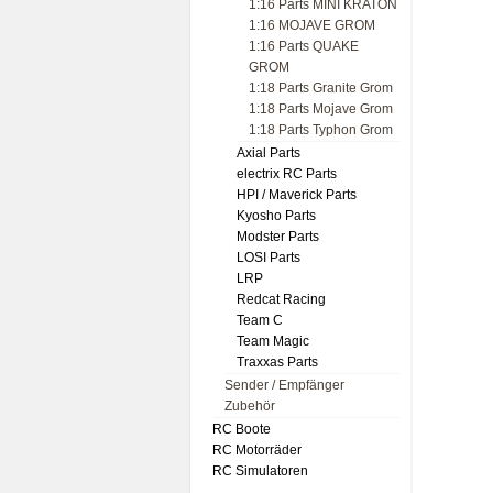
1:16 Parts MINI KRATON
1:16 MOJAVE GROM
1:16 Parts QUAKE
GROM
1:18 Parts Granite Grom
1:18 Parts Mojave Grom
1:18 Parts Typhon Grom
Axial Parts
electrix RC Parts
HPI / Maverick Parts
Kyosho Parts
Modster Parts
LOSI Parts
LRP
Redcat Racing
Team C
Team Magic
Traxxas Parts
Sender / Empfänger
Zubehör
RC Boote
RC Motorräder
RC Simulatoren