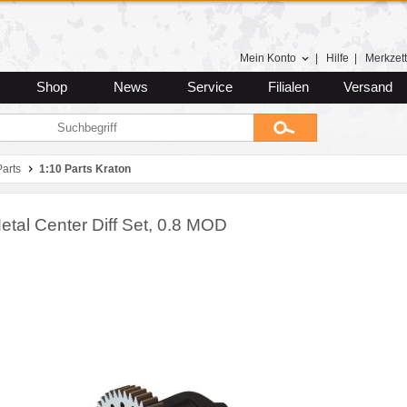
Mein Konto
|
Hilfe
|
Merkzett
Shop
News
Service
Filialen
Versand
arts
1:10 Parts Kraton
etal Center Diff Set, 0.8 MOD