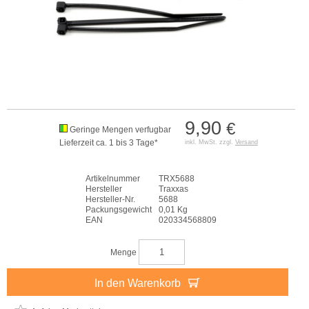
9,90
€
Geringe Mengen verfugbar
Lieferzeit ca. 1 bis 3 Tage*
inkl. MwSt. zzgl.
Versand
Artikelnummer
TRX5688
Hersteller
Traxxas
Hersteller-Nr.
5688
Packungsgewicht
0,01 Kg
EAN
020334568809
Menge
In den Warenkorb