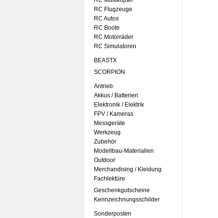
RC Multikopter
RC Flugzeuge
RC Autos
RC Boote
RC Motorräder
RC Simulatoren
BEASTX
SCORPION
Antrieb
Akkus / Batterien
Elektronik / Elektrik
FPV / Kameras
Messgeräte
Werkzeug
Zubehör
Modellbau-Materialien
Outdoor
Merchandising / Kleidung
Fachlektüre
Geschenkgutscheine
Kennzeichnungsschilder
Sonderposten