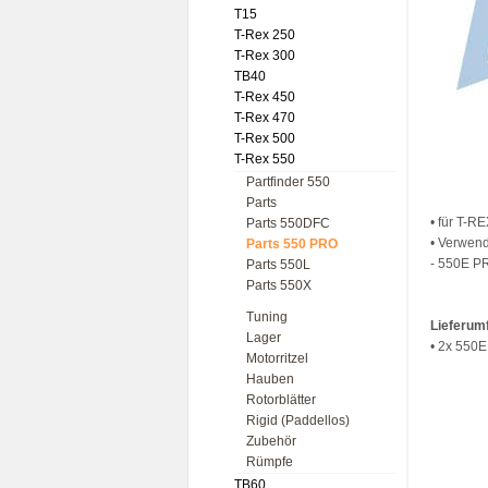
T15
T-Rex 250
T-Rex 300
TB40
T-Rex 450
T-Rex 470
T-Rex 500
T-Rex 550
Partfinder 550
Parts
• für T-
Parts 550DFC
• Verwend
Parts 550 PRO
- 550E P
Parts 550L
Parts 550X
Tuning
Lieferum
Lager
• 2x 550E
Motorritzel
Hauben
Rotorblätter
Rigid (Paddellos)
Zubehör
Rümpfe
TB60