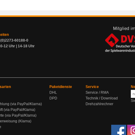
zeiten
9 (0)2273-60188-0
0-12 Uhr | 14-18 Uhr
sarten
Paketdienste
Service
Ne
DHL
Service / RMA
DPD
Technik / Download
Si
hlung (via PayPal/Klarna)
Drehzahlrechner
ift (via PayPal/Klarna)
rte (via PayPal/Klarna)
berweisung (Klarna)
e