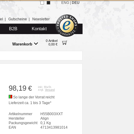
ENG
|
DEU
el
|
Gutscheine
|
Newsletter
B2B
Kontakt
0 Artikel
Warenkorb
0,00 €
98,19
€
inkl. MwSt.
zzgl.
Versand
So lange der Vorrat reicht
Lieferzeit ca. 1 bis 3 Tage*
Artikelnummer
H55B003XXT
Hersteller
Align
Packungsgewicht
0,1 Kg
EAN
4713413981014