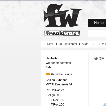
Zum Hauptmenue
Zum Seiteninhalt
Zum Warenkob
Home
HOME
RC Helikopter
Align-RC
T-Rex
550E 
Neuheiten
Wieder eingetroffen
Sale
Klemmbausteine
Casino-Zubehör
MOYU Zauberwürfel
RC Helikopter
Align-RC
T-Rex 100
T-Rex 150