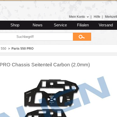
Mein Konto
|
Hilfe
|
Merkzett
Shop
News
Service
Filialen
Versand
 550
Parts 550 PRO
PRO Chassis Seitenteil Carbon (2.0mm)