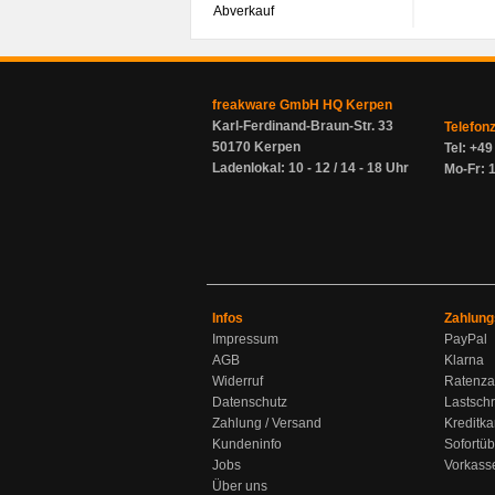
Abverkauf
freakware GmbH HQ Kerpen
Karl-Ferdinand-Braun-Str. 33
Telefon
50170 Kerpen
Tel: +4
Ladenlokal: 10 - 12 / 14 - 18 Uhr
Mo-Fr: 1
Infos
Zahlung
Impressum
PayPal
AGB
Klarna
Widerruf
Ratenza
Datenschutz
Lastschr
Zahlung / Versand
Kreditka
Kundeninfo
Sofortü
Jobs
Vorkass
Über uns