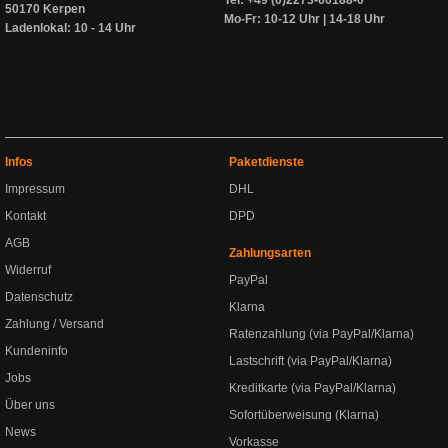
Tel: +49 (0)2273-60188-0
50170 Kerpen
Mo-Fr: 10-12 Uhr | 14-18 Uhr
Ladenlokal: 10 - 14 Uhr
Infos
Paketdienste
Impressum
DHL
Kontakt
DPD
AGB
Zahlungsarten
Widerruf
PayPal
Datenschutz
Klarna
Zahlung / Versand
Ratenzahlung (via PayPal/Klarna)
Kundeninfo
Lastschrift (via PayPal/Klarna)
Jobs
Kreditkarte (via PayPal/Klarna)
Über uns
Sofortüberweisung (Klarna)
News
Vorkasse