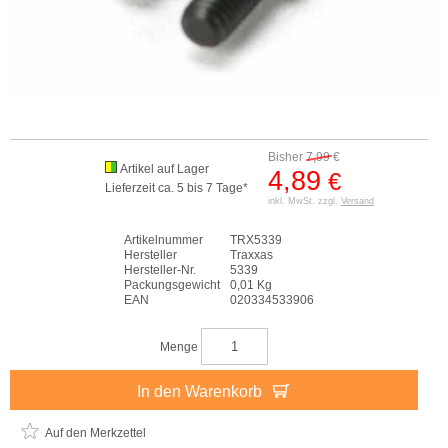
Bisher
7,99
€
Artikel auf Lager
4,89
€
Lieferzeit ca. 5 bis 7 Tage*
inkl. MwSt. zzgl.
Versand
Artikelnummer
TRX5339
Hersteller
Traxxas
Hersteller-Nr.
5339
Packungsgewicht
0,01 Kg
EAN
020334533906
Menge
In den Warenkorb
Auf den Merkzettel