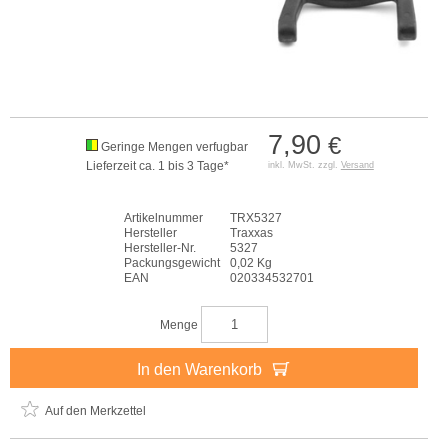
7,90
€
Geringe Mengen verfugbar
Lieferzeit ca. 1 bis 3 Tage*
inkl. MwSt. zzgl.
Versand
Artikelnummer
TRX5327
Hersteller
Traxxas
Hersteller-Nr.
5327
Packungsgewicht
0,02 Kg
EAN
020334532701
Menge
In den Warenkorb
Auf den Merkzettel