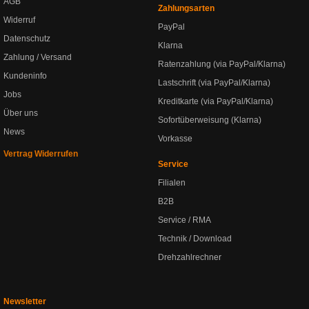
AGB
Zahlungsarten
Widerruf
PayPal
Datenschutz
Klarna
Zahlung / Versand
Ratenzahlung (via PayPal/Klarna)
Kundeninfo
Lastschrift (via PayPal/Klarna)
Jobs
Kreditkarte (via PayPal/Klarna)
Über uns
Sofortüberweisung (Klarna)
News
Vorkasse
Vertrag Widerrufen
Service
Filialen
B2B
Service / RMA
Technik / Download
Drehzahlrechner
Newsletter