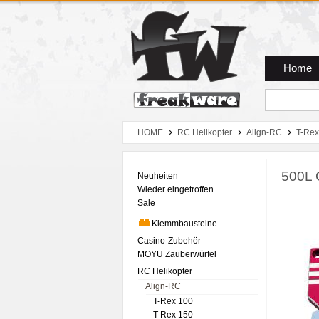
Zum Hauptmenue
Zum Seiteninhalt
Zum Warenkob
Home
HOME
RC Helikopter
Align-RC
T-Rex
500L 
Neuheiten
Wieder eingetroffen
Sale
Klemmbausteine
Casino-Zubehör
MOYU Zauberwürfel
RC Helikopter
Align-RC
T-Rex 100
T-Rex 150