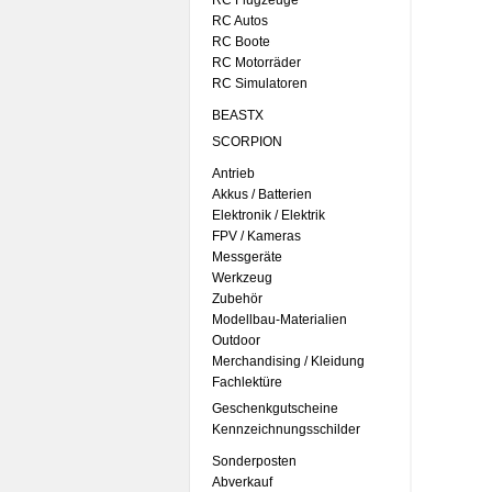
RC Flugzeuge
RC Autos
RC Boote
RC Motorräder
RC Simulatoren
BEASTX
SCORPION
Antrieb
Akkus / Batterien
Elektronik / Elektrik
FPV / Kameras
Messgeräte
Werkzeug
Zubehör
Modellbau-Materialien
Outdoor
Merchandising / Kleidung
Fachlektüre
Geschenkgutscheine
Kennzeichnungsschilder
Sonderposten
Abverkauf