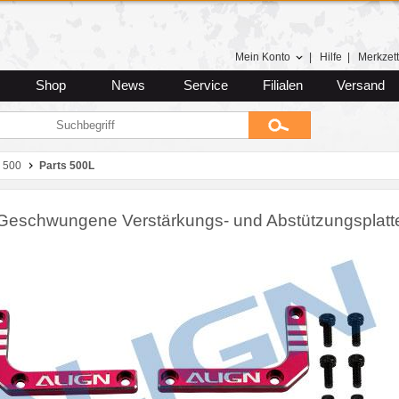
Mein Konto
|
Hilfe
|
Merkzett
Shop
News
Service
Filialen
Versand
 500
Parts 500L
Geschwungene Verstärkungs- und Abstützungsplatte