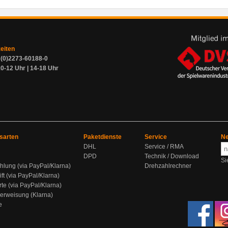
zeiten
9 (0)2273-60188-0
0-12 Uhr | 14-18 Uhr
sarten
Paketdienste
Service
Ne
DHL
Service / RMA
DPD
Technik / Download
Si
hlung (via PayPal/Klarna)
Drehzahlrechner
ift (via PayPal/Klarna)
rte (via PayPal/Klarna)
berweisung (Klarna)
e