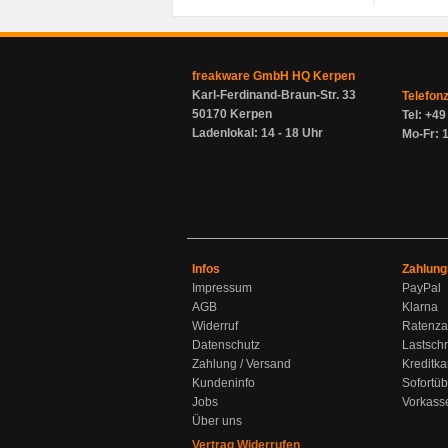
freakware GmbH HQ Kerpen
Karl-Ferdinand-Braun-Str. 33
Telefon
50170 Kerpen
Tel: +4
Ladenlokal: 14 - 18 Uhr
Mo-Fr: 1
Infos
Zahlung
Impressum
PayPal
AGB
Klarna
Widerruf
Ratenza
Datenschutz
Lastschr
Zahlung / Versand
Kreditka
Kundeninfo
Sofortü
Jobs
Vorkass
Über uns
Vertrag Widerrufen