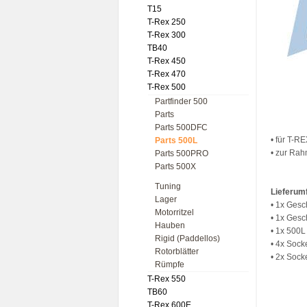
T15
T-Rex 250
T-Rex 300
TB40
T-Rex 450
T-Rex 470
T-Rex 500
Partfinder 500
Parts
Parts 500DFC
• für T-R
Parts 500L
• zur Rah
Parts 500PRO
Parts 500X
Tuning
Lieferum
Lager
• 1x Gesc
Motorritzel
• 1x Gesc
Hauben
• 1x 500
Rigid (Paddellos)
• 4x Soc
Rotorblätter
• 2x Soc
Rümpfe
T-Rex 550
TB60
T-Rex 600E