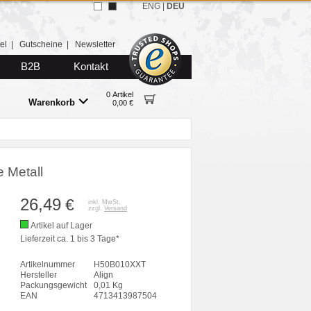
ENG
|
DEU
el
|
Gutscheine
|
Newsletter
B2B
Kontakt
0 Artikel
Warenkorb
0,00 €
 Metall
26,49
€
inkl. MwSt.
zzgl.
Versand
Artikel auf Lager
Lieferzeit ca. 1 bis 3 Tage*
Artikelnummer
H50B010XXT
Hersteller
Align
Packungsgewicht
0,01 Kg
EAN
4713413987504