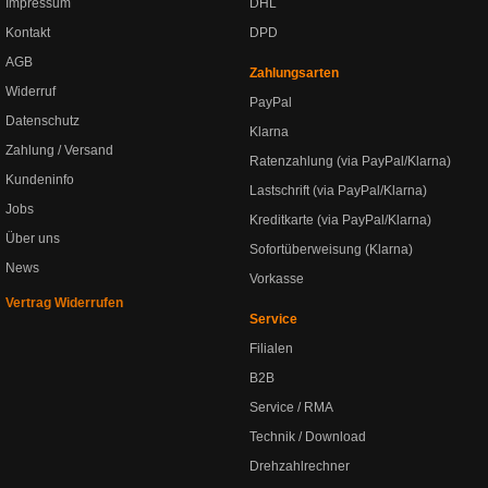
Impressum
DHL
Kontakt
DPD
AGB
Zahlungsarten
Widerruf
PayPal
Datenschutz
Klarna
Zahlung / Versand
Ratenzahlung (via PayPal/Klarna)
Kundeninfo
Lastschrift (via PayPal/Klarna)
Jobs
Kreditkarte (via PayPal/Klarna)
Über uns
Sofortüberweisung (Klarna)
News
Vorkasse
Vertrag Widerrufen
Service
Filialen
B2B
Service / RMA
Technik / Download
Drehzahlrechner