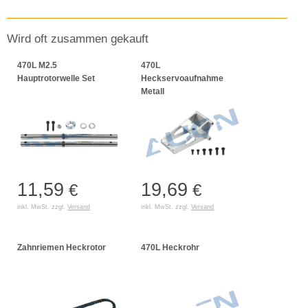
Wird oft zusammen gekauft
470L M2.5
470L
Hauptrotorwelle Set
Heckservoaufnahme
Metall
11,59
19,69
€
€
inkl. MwSt. zzgl.
Versand
inkl. MwSt. zzgl.
Versand
Zahnriemen Heckrotor
470L Heckrohr