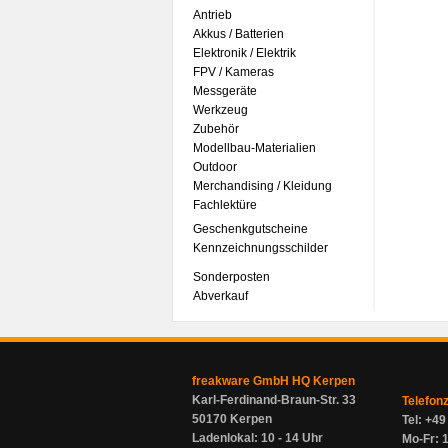
Antrieb
Akkus / Batterien
Elektronik / Elektrik
FPV / Kameras
Messgeräte
Werkzeug
Zubehör
Modellbau-Materialien
Outdoor
Merchandising / Kleidung
Fachlektüre
Geschenkgutscheine
Kennzeichnungsschilder
Sonderposten
Abverkauf
freakware GmbH HQ Kerpen
Karl-Ferdinand-Braun-Str. 33
Telefon
50170 Kerpen
Tel: +4
Ladenlokal: 10 - 14 Uhr
Mo-Fr: 1