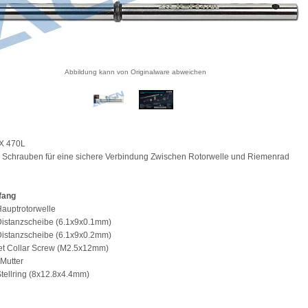
Abbildung kann von Originalware abweichen
EX 470L
5 Schrauben für eine sichere Verbindung Zwischen Rotorwelle und Riemenrad
fang
Hauptrotorwelle
Distanzscheibe (6.1x9x0.1mm)
Distanzscheibe (6.1x9x0.2mm)
et Collar Screw (M2.5x12mm)
 Mutter
Stellring (8x12.8x4.4mm)