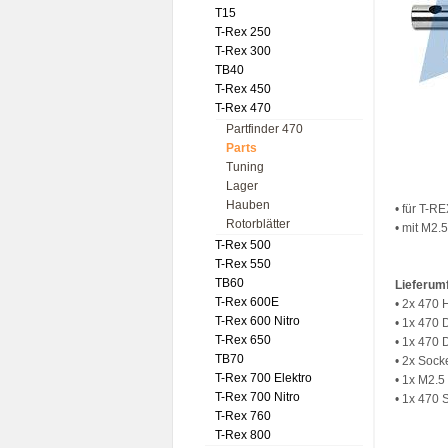
T15
T-Rex 250
T-Rex 300
TB40
T-Rex 450
T-Rex 470
Partfinder 470
Parts
Tuning
Lager
Hauben
• für T-R
Rotorblätter
• mit M2.
T-Rex 500
T-Rex 550
TB60
Lieferum
T-Rex 600E
• 2x 470 
T-Rex 600 Nitro
• 1x 470 
T-Rex 650
• 1x 470 
TB70
• 2x Sock
T-Rex 700 Elektro
• 1x M2.5
T-Rex 700 Nitro
• 1x 470 
T-Rex 760
T-Rex 800