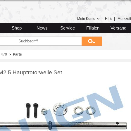
Mein Konto
|
Hilfe
|
Merkzett
Shop
News
Service
Filialen
Versand
 470
Parts
M2.5 Hauptrotorwelle Set