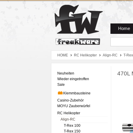
Zum Hauptmenue
Zum Seiteninhalt
Zum Warenkob
Home
HOME
RC Helikopter
Align-RC
T-Rex
470L 
Neuheiten
Wieder eingetroffen
Sale
Klemmbausteine
Casino-Zubehör
MOYU Zauberwürfel
RC Helikopter
Align-RC
T-Rex 100
T-Rex 150