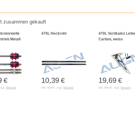
ft zusammen gekauft
krotorwelle
470L Heckrohr
470L Vertikales Leit
trieb Metall
Carbon, weiss
9
10,39
19,69
€
€
€
zzgl.
Versand
inkl. MwSt. zzgl.
Versand
inkl. MwSt. zzgl.
Versand