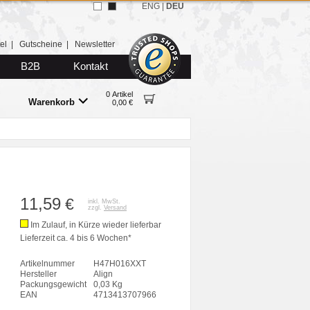
ENG
|
DEU
el
|
Gutscheine
|
Newsletter
B2B
Kontakt
0 Artikel
Warenkorb
0,00 €
11,59
€
inkl. MwSt.
zzgl.
Versand
Im Zulauf, in Kürze wieder lieferbar
Lieferzeit ca. 4 bis 6 Wochen*
Artikelnummer
H47H016XXT
Hersteller
Align
Packungsgewicht
0,03 Kg
EAN
4713413707966