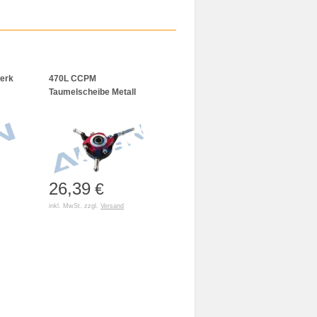
werk
470L CCPM
Taumelscheibe Metall
26,39
€
inkl. MwSt. zzgl.
Versand