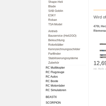
Shape-Heli
Blade
SAB Goblin
ESKY
Wird o
Roban
TSA Model
470L Hec
Riemenan
Antrieb
Bauservice (Heli2GO)
Beleuchtung
Rotorblätter
Kennzeichnungsschilder
Partfinder
Stabilisierungssysteme
12,6
Zubehör
RC Multikopter
inkl. MwSt. 
RC Flugzeuge
RC Autos
RC Boote
RC Motorräder
RC Simulatoren
BEASTX
SCORPION