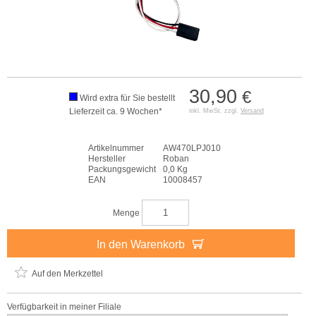
30,90
€
Wird extra für Sie bestellt
Lieferzeit ca. 9 Wochen*
inkl. MwSt. zzgl.
Versand
Artikelnummer
AW470LPJ010
Hersteller
Roban
Packungsgewicht
0,0 Kg
EAN
10008457
Menge
In den Warenkorb
Auf den Merkzettel
Verfügbarkeit in meiner Filiale