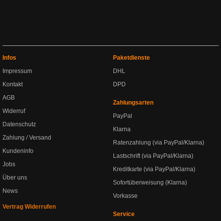
Infos
Paketdienste
Impressum
DHL
Kontakt
DPD
AGB
Zahlungsarten
Widerruf
PayPal
Datenschutz
Klarna
Zahlung / Versand
Ratenzahlung (via PayPal/Klarna)
Kundeninfo
Lastschrift (via PayPal/Klarna)
Jobs
Kreditkarte (via PayPal/Klarna)
Über uns
Sofortüberweisung (Klarna)
News
Vorkasse
Vertrag Widerrufen
Service