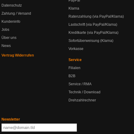
PayPal
Datenschutz
Klarna
Zahlung / Versand
Ratenzahlung (via PayPal/Klarna)
Kundeninfo
Lastschrift (via PayPal/Klarna)
Jobs
Kreditkarte (via PayPal/Klarna)
Über uns
Sofortüberweisung (Klarna)
News
Vorkasse
Vertrag Widerrufen
Service
Filialen
B2B
Service / RMA
Technik / Download
Drehzahlrechner
Newsletter