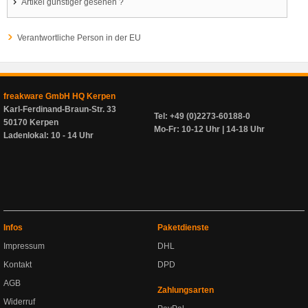
Artikel günstiger gesehen ?
Verantwortliche Person in der EU
freakware GmbH HQ Kerpen
Karl-Ferdinand-Braun-Str. 33
Tel: +49 (0)2273-60188-0
50170 Kerpen
Mo-Fr: 10-12 Uhr | 14-18 Uhr
Ladenlokal: 10 - 14 Uhr
Infos
Paketdienste
Impressum
DHL
Kontakt
DPD
AGB
Zahlungsarten
Widerruf