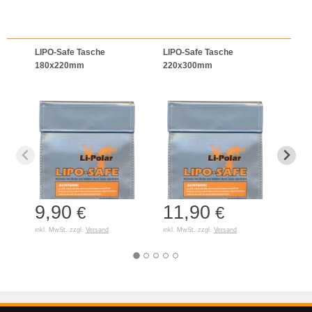
LIPO-Safe Tasche
LIPO-Safe Tasche
LIPO
180x220mm
220x300mm
125
9,90
11,90
7,
€
€
inkl. MwSt. zzgl.
Versand
inkl. MwSt. zzgl.
Versand
inkl. 