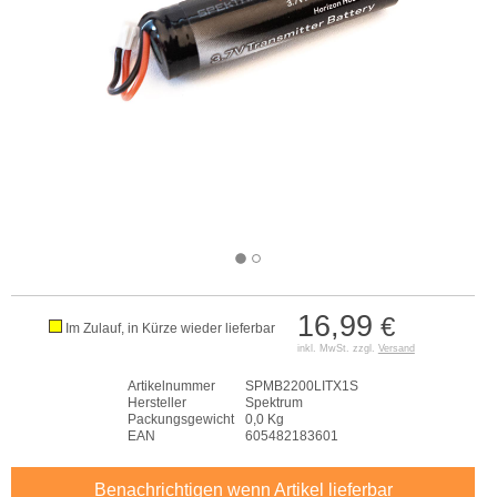
16,99
€
Im Zulauf, in Kürze wieder lieferbar
inkl. MwSt. zzgl.
Versand
Artikelnummer
SPMB2200LITX1S
Hersteller
Spektrum
Packungsgewicht
0,0 Kg
EAN
605482183601
Benachrichtigen wenn Artikel lieferbar