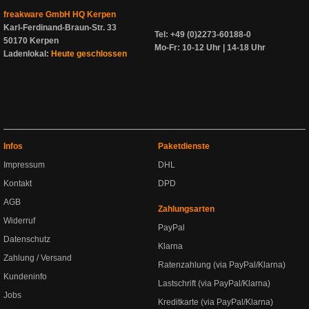
freakware GmbH HQ Kerpen
Karl-Ferdinand-Braun-Str. 33
Tel: +49 (0)2273-60188-0
50170 Kerpen
Mo-Fr: 10-12 Uhr | 14-18 Uhr
Ladenlokal:
Heute geschlossen
Infos
Paketdienste
Impressum
DHL
Kontakt
DPD
AGB
Zahlungsarten
Widerruf
PayPal
Datenschutz
Klarna
Zahlung / Versand
Ratenzahlung (via PayPal/Klarna)
Kundeninfo
Lastschrift (via PayPal/Klarna)
Jobs
Kreditkarte (via PayPal/Klarna)