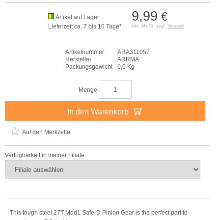
9,99
€
Artikel auf Lager
Lieferzeit ca. 7 bis 10 Tage*
inkl. MwSt. zzgl.
Versand
Artikelnummer
ARA311057
Hersteller
ARRMA
Packungsgewicht
0,0 Kg
Menge
In den Warenkorb
Auf den Merkzettel
Verfügbarkeit in meiner Filiale
This tough steel 27T Mod1 Safe-D Pinion Gear is the perfect part to