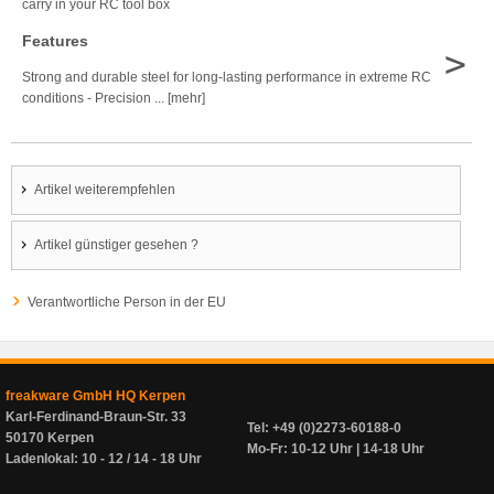
carry in your RC tool box
Features
>
Strong and durable steel for long-lasting performance in extreme RC
conditions - Precision ... [mehr]
Artikel weiterempfehlen
Artikel günstiger gesehen ?
Verantwortliche Person in der EU
freakware GmbH HQ Kerpen
Karl-Ferdinand-Braun-Str. 33
Tel: +49 (0)2273-60188-0
50170 Kerpen
Mo-Fr: 10-12 Uhr | 14-18 Uhr
Ladenlokal: 10 - 12 / 14 - 18 Uhr