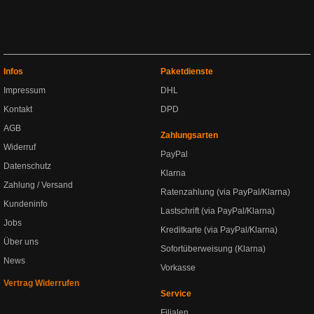
Infos
Paketdienste
Impressum
DHL
Kontakt
DPD
AGB
Zahlungsarten
Widerruf
PayPal
Datenschutz
Klarna
Zahlung / Versand
Ratenzahlung (via PayPal/Klarna)
Kundeninfo
Lastschrift (via PayPal/Klarna)
Jobs
Kreditkarte (via PayPal/Klarna)
Über uns
Sofortüberweisung (Klarna)
News
Vorkasse
Vertrag Widerrufen
Service
Filialen